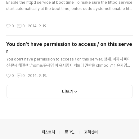
김재열 삼성엔지니어링 사장 –> 제일기획 스포츠사업 총괄 사장 박상..
Enable the httpd service at boot time To make sure the httpd service
start automatically at the boot time, enter: sudo systemctl enable htt
pd.service Sample outputs: ln -s '/usr/lib/systemd/system/httpd.serv
ice' '/etc/systemd/system/multi-user.target.wants/httpd.service' The
작성시간
0
0
2014. 9. 19.
following command will disable the httpd service at the boot time: su
do systemctl disable httpd.service
You don't have permission to access / on this serve
r
글 내용
You don't have permission to access / on this server. 첫째, 아파치 퍼미
션 문제 해결책: /home/유저명 이 유저명 디렉토리 권한을 chmod 711 유저명으
로 하면 해결된다. # chmod 711 aaa 둘째, SELinux 설정 문제 요 약: SELinux is
작성시간
0
0
2014. 9. 19.
preventing the httpd from using potentially mislabeled files(/home/a
aa/public_html/index.html) 해결책: # restorecon -v '/home/aaa/public_
html/index.html' # restorecon -R -v '/home/aaa/public_html' 출처: htt
더보기
p://youdw.egloos.com/17..
의안내
티스토리
로그인
고객센터