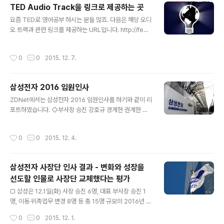
TED Audio Track을 링크로 제공하는 곳
카드비밀번호 앞 2자리 → 유효기간(MMYY) → 충전희망
글 내용
액수 입력 (단위:만원): 1,2,3,5 위의 방법은 SK텔링크의
요즘 TED로 영어공부 하시는 분들 많죠. 다음은 해당 오디
정책에 따라 순서가 다르게 바뀔 수 있습니다. - 끝 -
오 트랙과 관련 링크를 제공하는 URL입니다. http://feed
s.feedburner.com/tedtalks_audio 또한 TED링크를
따라가시면 강연 스크립트 또한 얻으실 수 있습니다. 강연
작성시간
0
0
2015. 12. 7.
을 들으며 입으로 따라하면서 일석 이조의 효과를 얻으실
수 있죠.
삼성전자 2016 임원인사
글 내용
ZDNet에서는 삼성전자 2016 임원인사를 하기와 같이 리
포트하였습니다. ◇부사장 승진 강호규 경계현 권계현 권
영노 김용회 박용기 성재현 소병세 신명훈 심원환 장시호
정재헌 천강욱 최철 ​ ◇전무 승진 고승환 김동욱(무선 베트
작성시간
0
0
2015. 12. 4.
남) 김범동 김사필 김성진 김진해 김학래 목장균 민장식 박
영선 백홍주 변성호 성일경 신재호 심상필 심의경 윤정남
이강협 이민혁 이상규 이성수 이준현 이해범 전세원 조병
삼성전자 사장단 인사 결과 - 변화와 성장을
학 최방섭 최승범 최원진 최정준 홍두희 ​ ◇상무 승진 고재
선도할 인물로 사장단 교체했다는 평가
윤 고재필 고형종 구본영 권오수 김강수 김강태 김경남 김
글 내용
경조 김군한 김기호 김도균(DMC硏) 김민정(기획팀) 김병
□ 삼성은 12.1일(화) 사장 승진 6명, 대표 부사장 승진 1
우 김성은(생활가전) 김수련 김재훈(VD) 김태훈(생기硏)
명, 이동·위촉업무 변경 8명 등 총 15명 규모의 2016년 정
김현숙 김현우 김홍식(메모리) 김후성 노태호 마이클레이
기 사장단 인사를 내정, 발표했습니다. △ 승진 내정자 o
작성시간
0
0
2015. 12. 1.
포드 문종승 문희동 박정미 박정진 ..
사장 승진 내정 ·삼성전자 고동진 부사장 → 삼성전자 IM부