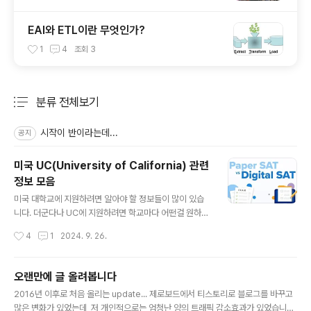
EAI와 ETL이란 무엇인가?
1
4
조회
3
분류 전체보기
주요 글 목록
시작이 반이라는데...
공지
미국 UC(University of California) 관련
정보 모음
글 내용
미국 대학교에 지원하려면 알아야 할 정보들이 많이 있습
니다. 더군다나 UC에 지원하려면 학교마다 어떤걸 원하는
지 어떤 학과가 있는지 잘 알아야 할겁니다. 아래 정보가 도
작성시간
4
1
2024. 9. 26.
움이 되셨으면 좋겠습니다.Can I go to college just by
taking the SAT? Most American universities ev
aluate SAT scores based on high school grade
오랜만에 글 올려봅니다
s,not SAT scores.Some universities do not acc
글 내용
2016년 이후로 처음 올리는 update... 제로보드에서 티스토리로 블로그를 바꾸고
ept SAT scores,so you should basically manag
많은 변화가 있었는데, 저 개인적으로는 엄청난 양의 트래픽 감소효과가 있었습니다.
e your grades well.For the admission,your high