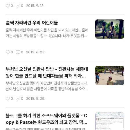
스팅 해 보았습니다. 이 글을 읽으면 정말 오래오래 장수하
작성시간
0
0
2015. 9. 13.
셔야 할 것 같지 않나요? 만수무강하셨으면 좋겠습니다.
훌쩍 자라버린 우리 어린이들
글 내용
훌쩍 자라버린 우리 어린이들 사진을 보고 있노라면… 흘러
가는 세월의 무상함을 느낄 수 있습니다. 내가 무엇을 위해
이토록 뛰어 왔는가… 우리 어린이들에게 나는 무엇일까…
기본적으로 남자와 여자가 사고하는 방식이 다르다고는 합
작성시간
0
0
2015. 6. 23.
니다만… 우리 어린이들에게 있어서 부모의 존재는 과연 무
엇일까… 궁금합니다.
부처님 오신날 진관사 탐방 - 진관사는 세종대
왕이 한글 만드실 때 반대파들을 피해 학자들
글 내용
이 몰래 숨어서 한글 연구하던 곳
부처님 오신날을 맞이하여 간만에 진관사에 방문했습니다.
날이 날인지라 많은 사람들이 가족을 동반하여 삼삼 오오
절로 향했습니다. 은평뉴타운은 교회도 많지만, 절도 많은
작성시간
0
0
2015. 5. 25.
동네 중 하나입니다. 진관사는 대한불교조계종 직할 사찰
로 고려 제8대 현종(顯宗, 992~1031)이 어린 시절 자신
의 목숨을 구해준 진관대사(津寬大師)의 은혜에 보답하기
블로그를 하기 위한 소프트웨어와 플랫폼 - C
위해 1011년에 만든 곳이라고 합니다. 강재인 어린이… 절
opy & Paste는 윈도우즈의 최고 장점. 맥북
입구에서 멋들어지게 포즈를 한번 취해 줍니다. 아래는 우
글 내용
은 Super 불편
리집 장남 강준휘 어린이… 부처님 오신 날의 백미는 절에
블로그를 하기 위한 방법을 여러 방편으로 조사해보고 찾