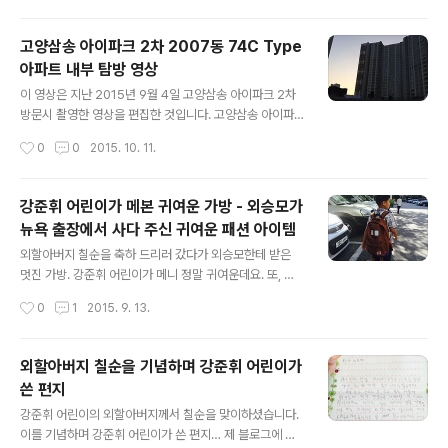
문 무선사업부장 사장 ·삼성전자 정칠희 부사장 → 삼성전
자 종합기술원장 사장 ·삼성바이오에피스 고한승 부사장
고양삼송 아이파크 2차 2007동 74C Type
→ 삼성바이오에피스 대표이사 사장 ·호텔신라 한인규 부
아파트 내부 탐방 영상
사장 → 호텔신라 면세유통사업부문 사장 ·삼성미래전략실
글 내용
성열우 부사장 → 삼성미래전략실 법무팀장 사장 ·삼성미
이 영상은 지난 2015년 9월 4일 고양삼송 아이파크 2차
래전략실 정현호 부사장 → 삼성미래전략실 인사지원팀장
방문시 촬영한 영상을 편집한 것입니다. 고양삼송 아이파
사장 o 대표부사장 승진 내정 ·삼성전자 차문중 고문 → 삼
크 2차는 최근 건축중인 삼송 신세계몰에 바로 근접해 있
작성시간
0
0
2015. 10. 11.
성경제연구소 대표이사 부사장 △ 이동·위촉업무 변경 내
으며, 주변 단지 중 지하철3호선 삼송역과 바로 인접한 단
정자 ·삼성전자 권오현 대표..
지입니다. 단지에서 삼송역까지는 도보로 5-8분이 채 걸
리지 않고, 주변에 신세계몰 외에도 하나로마트가 있으며,
강준휘 어린이가 메본 귀여운 가방 - 외승모가
이케아(IKEA) 역시 들어설 예정으로 있습니다. 이 아파트
뉴욕 출장에서 사다 주신 귀여운 패션 아이템
는 방 3개, 화장실 2개, 거실의 형태로 설계 된 아파트이며,
글 내용
거실에서 보이는 파아란 잔디밭과 멀리 보이는 산이 눈의
외할아버지 칠순을 축하 드리러 갔다가 외승모한테 받은
피로를 씻어주는 아름다운 아파트입니다. 아파트 내부에
멋진 가방. 강준휘 어린이가 메니 정말 귀여운데요. 또, 이
빌트인 오븐, 정수기 및 첨단 빨래건조대 등이 기본으로 있
런 귀여운 패션아이템을 선물해 주신 준휘 외승모의 쎈스
작성시간
0
1
2015. 9. 13.
으며, 안방 화장실은 비데가 설치되어져 있습니다. 아파트
가 super good입니다. 그런데 갑자기 튀어나온 우산은
내부의 공간이 효율적으로 ..
뭔가요?
외할아버지 칠순을 기념하며 강준휘 어린이가
쓴 편지
글 내용
강준휘 어린이의 외할아버지께서 칠순을 맞이하셨습니다.
이를 기념하며 강준휘 어린이가 쓴 편지… 제 블로그에 포