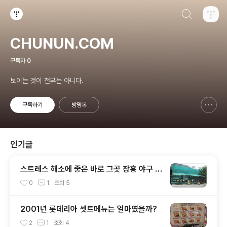
검색하기
티스토리
CHUNUN.COM
구독자
0
보이는 것이 전부는 아니다.
구독하기
방명록
신고하기 레이어
열기
인기글
스트레스 해소에 좋은 바로 그곳 장흥 야구 배
팅 연습장
0
1
조회
5
2001년 롯데리아 셋트메뉴는 얼마였을까?
2
1
조회
4