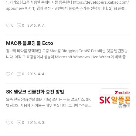
1. 카카오링크를 사용할 홈페이지를 등록한다 https://developers.kakao.com/
apps/new 에서 1) 앱의 설정 - 일반에서 플랫폼 추가를 선택합니다. 2) 웹 플랫폼
을 선택하고, 사이트 도메인을 등록합니다. (예: http://www.mhomepage.com)
3) 페이지 상단의 Javascript 키 항목을 외우거나, 복사해 둡니다. 2. 문서에 다음
작성시간
0
0
2016. 9. 7.
스크립트를 삽입한다 3. 등록된 Javascript 키를 설정해 주세요. 4. 웹버튼 생성하
기 5. 동적으로 바뀌는 내용 전송하기 [주의사항] 1) webButton, webLink 적용시
url은 등록한 사이트 주소여야 합니다. webButton과 webLink의 차이는 아이콘
MAC용 블로깅 툴 Ecto
이 있고 없고입니다. 2) label에 사이트 주소를 ..
글 내용
정보의 바다를 항해하던 도중 Mac용 Blogging Tool로 Ecto라는 것을 발견했습
니다. 아직 그 효용성이나 성능이 Microsoft Windows Live Writer에 비해 좋은
지 판단할 수 있을 만한 경험을 하지 못했습니다. 인터넷에서 대략 그 UI를 본 바로는
아주 간단한 Blogging이 가능한 툴로 판단됩니다. 결국 Windows Live Writer
작성시간
0
0
2016. 4. 4.
의 대항마는 발견하지 못했습니다. 현재 제가 발견한 블로깅 툴의 Top Two는 Mic
rosoft Word와 Windows Live Writer입니다. 초벌로 Microsoft Word로 작
성 한 뒤, 필요한 부분을 떼어다 Windows Live Writer로 입력하는 것이 제일 간
SK 텔링크 선불전화 충전 방법
편해 보입니다.
글 내용
요즘 선불전화(선불 SIM 카드) 쓰시는 분들 많으시죠. SK
텔링크의 사용자 가이드는 매우 후집니다. 그나마 “선불전
화USIM을 판매했던 대리점으로 연락 해 보세요.”가 최선
의 가이드였던것 같습니다. 하여 제가 했던 방법을 공유하
작성시간
0
0
2016. 4. 3.
여, 다른분들에게도 도움을 드렸으면 해서 포스트 올려봅
니다. #55 → 1 → 1 → 사용중인 휴대폰 전화번호입력 →
2 → 2 → 신용카드번호* → 주민등록번호 앞 6자리 →