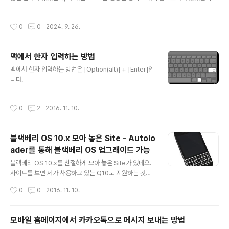
그때는 퍼머넌트 링크가 뭔지도 몰랐을때였는데... 티스토리는 이제 카카오톡으로 로
school grades are very important fi..
그인을 하네요.
작성시간
0
0
2024. 9. 26.
맥에서 한자 입력하는 방법
글 내용
맥에서 한자 입력하는 방법은 [Option(alt)] + [Enter]입
니다.
작성시간
0
2
2016. 11. 10.
블랙베리 OS 10.x 모아 놓은 Site - Autolo
ader를 통해 블랙베리 OS 업그래이드 가능
글 내용
블랙베리 OS 10.x를 친절하게 모아 놓은 Site가 있네요.
사이트를 보면 제가 사용하고 있는 Q10도 지원하는 것으
로 나옵니다. http://cafe.naver.com/blackberrysma
작성시간
0
0
2016. 11. 10.
rtphone/515639 이 사이트의 구글드라이브 링크를 통
해 원하는 OS를 선택하여 Auto Loader를 다운로드 할
수 있습니다.
모바일 홈페이지에서 카카오톡으로 메시지 보내는 방법
글 내용