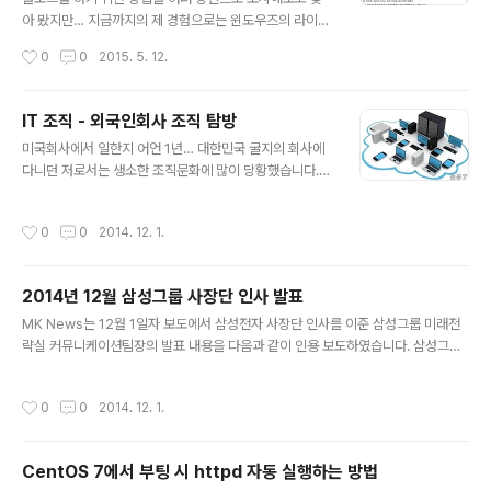
서 절 밥 먹는 것. 하나도 남김 없이 다 먹고 나서 설겆이는
아 봤지만… 지금까지의 제 경험으로는 윈도우즈의 라이브
기본 옵션이었습니다. 이미 오전에는 행사를 다 마쳤고, 13
라이터(Live Write)를 능하가는 소프트웨어를 아직 못찾
작성시간
0
0
2015. 5. 12.
시 이후에 절에 방문하는 분들은… 부처님 오신 날을 맞이
았습니다. 라이브라이터의 최고 장점은 이미지의 Copy &
하여 이런 저런 소원을 ..
Paste가 용이하다는 것. 그리고 Keyword도 편하게 입력
할 수 있습니다. 하도 맥북 맥북… 하여 맥북을 구입해 보았
IT 조직 - 외국인회사 조직 탐방
는데, 블로그를 하는 입장에서 맥북은 정말 불편하기 그지
글 내용
미국회사에서 일한지 어언 1년… 대한민국 굴지의 회사에
없습니다. 뭐, 인터넷 서핑이나 하는 그런 가벼운 용도라면
다니던 저로서는 생소한 조직문화에 많이 당황했습니다.
모를까, 조금 복잡한 뭔가를 하려고 하면 맥북은 정말 불편
제가 말하는 조직 문화는 Top-Down 방식, Bottom-Up
하다고 느껴집니다. 뭐 어쩌라는건 아니고… 혹시 누가 정
방식 등 일하는 방식 뿐만 아니라 조직 구성 그자체의 다름
말 좋은 툴을 발견하신 분 계시면… 공유좀…
작성시간
0
0
2014. 12. 1.
에 대해서 이야기 하는 것입니다. 저는 제가 근무하는 조직
중 IT 조직에 대해 이야기를 하고 싶습니다. 제가 이 이야기
를 하는 이유는 제가 아는 어떤 지인께서 미국회사에 IT 자
2014년 12월 삼성그룹 사장단 인사 발표
리가 비어 가겠다고 하셔서, 이에 대해 설명했던 일이 있어
글 내용
서입니다. 그 분께서는 개발자를 뽑는 것으로 아시고 지원
MK News는 12월 1일자 보도에서 삼성전자 사장단 인사를 이준 삼성그룹 미래전
하셨는데, 사실은 생각과는 조금 다르다는 것을 아시고 많
략실 커뮤니케이션팀장의 발표 내용을 다음과 같이 인용 보도하였습니다. 삼성그룹
은 고민을 하셨습니다. 이제 미국회사에서 통상 IT라고 부
이 3명이 부사장에서 사장으로 승진하고 8명이 보직을 변경하는 사장단 인사를 단
르는 분들에 대해 간단히 소개 해 봅니다. 제가 전에 있던
행했는데, 예년에 비해 소폭으로 안정을 추구한 인사라는 평가라고 합니다. [사장 승
작성시간
0
0
2014. 12. 1.
회사에서는 인사에..
진] 삼성전자 김현석 영상디스플레이사업부 부사장 -> 사장으로 승진 삼성전자 전영
현 메모리사업부 부사장 -> 사장으로 승진 삼성디스플레이 이윤태 부사장 –> 삼성
전기 사장으로 승진 [자리 이동] 상영조 삼성물산 부사장 –> 삼성BP화학 대표이사
CentOS 7에서 부팅 시 httpd 자동 실행하는 방법
부사장 이건희 삼성그룹 회장의 둘째 사위이자 차녀 이서현 제일모직 사장의 남편인
글 내용