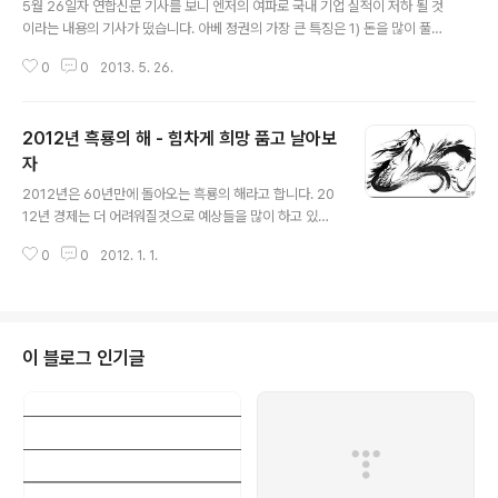
5월 26일자 연합신문 기사를 보니 엔저의 여파로 국내 기업 실적이 저하 될 것
이라는 내용의 기사가 떴습니다. 아베 정권의 가장 큰 특징은 1) 돈을 많이 풀어
서 경제를 살리겠다는 것. 2) 일본 경제를 살리기 위해 엔저 정책을 펼치겠다는
0
0
2013. 5. 26.
것. 이를 통해 실제로 일본의 수출시장은 숨통이 좀 트인 것 같아 보입니다. 그러
나 일본 내부 경제는 크게 개선된 것 같아 보이지는 않습니다. 실제로 지난 주 일
본은 주가가 7%나 폭락하는 일이 있었습니다. 혹자는 이를 아베노믹스의 저주
2012년 흑룡의 해 - 힘차게 희망 품고 날아보
라고 부르기도 했는데요. 이는 번 버냉키 미국 중앙은행 의장의 출구전략 암시
발언으로 세계 증권시장이 요동을 친것것과 관련이 있다고 하는데요. 세계 시장
자
글 내용
이 1% 안밖의 조정이 있었던 것에 비하면 일본의 7%는 심한 것이라고 할 수 있
2012년은 60년만에 돌아오는 흑룡의 해라고 합니다. 20
습니..
12년 경제는 더 어려워질것으로 예상들을 많이 하고 있습
니다. 제가 근무하고 있는 회사도 더 성장했으면 하고, 우리
0
0
2012. 1. 1.
식구들… 동료들… 모두 건강했으면 좋겠습니다. 2012년
에는 국회의원 총선거와 대통령 선거를 치러야 한다고 하
는데요. 개인적으로는 BBK가 새로운 국면을 맞이하게 될
지 매우 궁금합니다. 지난 반세기에 재임했던 대한민국 대
통령이 퇴임 하는 경우 그분들이 편안하게 퇴임하는 경우
이 블로그 인기글
는 그렇게 흔하지 않았습니다. 우리나라 뿐만 아니라 미국,
중국, 러시아 등의 다른 나라들도 새로운 지도자를 뽑는 해
라고 합니다. 아래 흑룡 사진은 한국경제 1월 1일자 기사에
서 발췌한 그림입니다. 아래 그림처럼 힘찬 도약을 했으면
합니다.