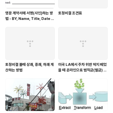
영문 계약서에 서명(사인)하는 방
토정비결 조견표
법 - BY, Name, Title, Date Si
gned 형태로 적힌 부분에 서명
토정비결 볼때 상괘, 중괘, 하괘 계
미국 LA에서 주차 위반 딱지 떼었
산하는 방법
을 때 온라인으로 범칙금(벌금) 내
는 방법