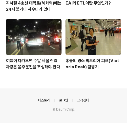
지하철 4호선 대학로(혜화역)에는
EAI와 ETL이란 무엇인가?
24시 불가마 사우나가 있다
여름이 다가오면 주말 서울 진입
홍콩의 명소 빅토리아 피크(Vict
차량은 음주운전을 조심해야 한다
oria Peak) 탐방기
의안내
티스토리
로그인
고객센터
© Daum Corp.