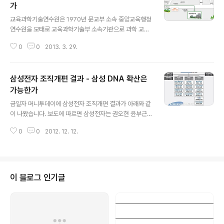
가
글 내용
교육과학기술연수원은 1970년 문교부 소속 중앙교육행정
연수원을 모태로 교육과학기술부 소속기관으로 과학 교육
과 관련된 전반적인 교육을 수행하는 곳입니다. 1970년 2
0
0
2013. 3. 29.
월 20일 문교부 소속 중앙교육행정연수원 설립 1974년 3
월 27일 중앙교육연구원으로 개편 1996년 7월 5일 교육
행정연수원으로 개편 1999년 1월 1일 행정자치부 소속 국
삼성전자 조직개편 결과 - 삼성 DNA 확산은
가전문행정연수원(교육행정연수부)에 통합 2005년 1월 1
일 교육인적자원부 소속 교육인적자원연수원으로 분리·독
가능한가
글 내용
립 2005년 3월 7일 서울특별시교육연수원 교육동으로
금일자 머니투데이에 삼성전자 조직개편 결과가 아래와 같
이전(현 위치) 2008년 2월 29일 교육과학기술부 소속 교
이 나왔습니다. 보도에 따르면 삼성전자는 권오현 윤부근
육과학기술연수원으로 개편 교육과학기술연수원 가는 방
신종균 삼두마차 체제로 편제를 꾸린다는 것입니다. 예컨
법은 다음과 같습니다.
0
0
2012. 12. 12.
데 기존 완제품(DMC) 부문을 폐지하고 DMC의 두 축이
던 소비자가전(CE) 및 IT모바일(IM) 담당을 부문으로 격
상시키는 구조입니다. 여기서 이재용 부회장의 역할은 이
들의 활동을 조율하고 총괄하는 역할을 맡을 것으로 알려
졌습니다.
이 블로그 인기글