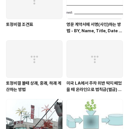
토정비결 조견표
영문 계약서에 서명(사인)하는 방
법 - BY, Name, Title, Date Si
gned 형태로 적힌 부분에 서명
토정비결 볼때 상괘, 중괘, 하괘 계
미국 LA에서 주차 위반 딱지 떼었
산하는 방법
을 때 온라인으로 범칙금(벌금) 내
는 방법