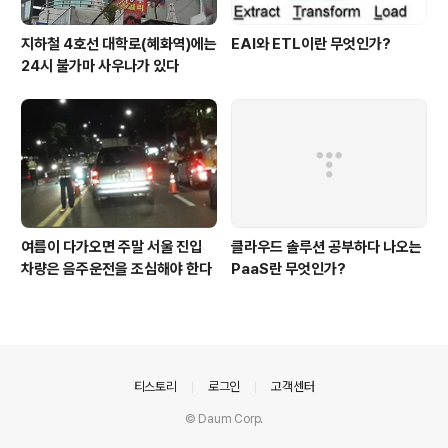
지하철 4호선 대학로(혜화역)에는
EAI와 ETL이란 무엇인가?
24시 불가마 사우나가 있다
여름이 다가오면 주말 서울 진입
클라우드 솔루션 공부하다 나오는
차량은 음주운전을 조심해야 한다
PaaS란 무엇인가?
의안내
티스토리
로그인
고객센터
© Daum Corp.