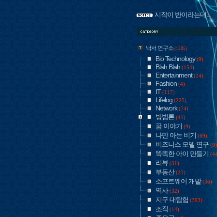
시작이 반이라는데...
낙서 연구소
(1385)
Bio Technology
(9)
Blah Blah
(154)
Entertainment
(24)
Fashion
(4)
IT
(117)
Lifelog
(225)
Network
(74)
방법론
(41)
꿈 이야기
(9)
나만 아는 비기
(69)
비즈니스 모델 연구
(9)
똑똑한 아이 만들기
(4
리뷰
(31)
부동산
(23)
소프트웨어 개발
(36)
역사
(32)
지구 대탐험
(393)
조직
(14)