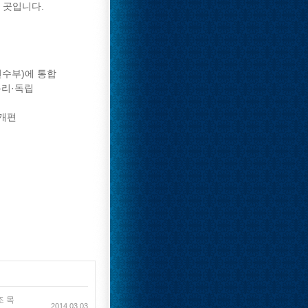
 곳입니다.
연수부)에 통합
분리·독립
 개편
조 목
2014.03.03