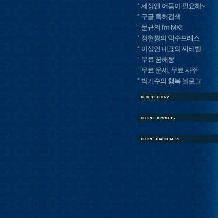
세상엔 어둠이 필요해~
구글 특허검색
문규의 I'm MK!
정현짱의 익수프레스
이상언 대표의 씨티벨
무료 꿈해몽
무료 운세, 무료 사주
박기수의 행복 블로그