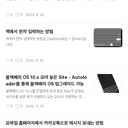
그때는 퍼머넌트 링크가 뭔지도 몰랐을때였는데... 티스토리는 이제 카카오톡으로 로
school grades are very important fi..
그인을 하네요.
작성시간
0
0
2024. 9. 26.
맥에서 한자 입력하는 방법
글 내용
맥에서 한자 입력하는 방법은 [Option(alt)] + [Enter]입
니다.
작성시간
0
2
2016. 11. 10.
블랙베리 OS 10.x 모아 놓은 Site - Autolo
ader를 통해 블랙베리 OS 업그래이드 가능
글 내용
블랙베리 OS 10.x를 친절하게 모아 놓은 Site가 있네요.
사이트를 보면 제가 사용하고 있는 Q10도 지원하는 것으
로 나옵니다. http://cafe.naver.com/blackberrysma
작성시간
0
0
2016. 11. 10.
rtphone/515639 이 사이트의 구글드라이브 링크를 통
해 원하는 OS를 선택하여 Auto Loader를 다운로드 할
수 있습니다.
모바일 홈페이지에서 카카오톡으로 메시지 보내는 방법
글 내용