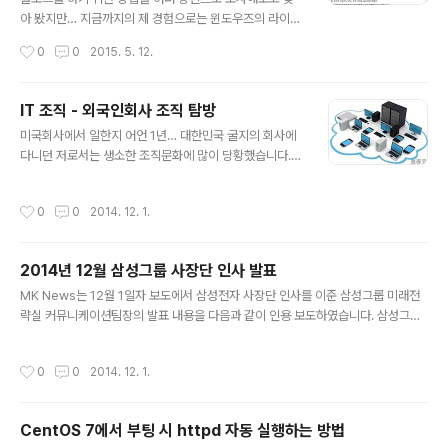
서 절 밥 먹는 것. 하나도 남김 없이 다 먹고 나서 설겆이는
아 봤지만… 지금까지의 제 경험으로는 윈도우즈의 라이브
기본 옵션이었습니다. 이미 오전에는 행사를 다 마쳤고, 13
라이터(Live Write)를 능하가는 소프트웨어를 아직 못찾
작성시간
0
0
2015. 5. 12.
시 이후에 절에 방문하는 분들은… 부처님 오신 날을 맞이
았습니다. 라이브라이터의 최고 장점은 이미지의 Copy &
하여 이런 저런 소원을 ..
Paste가 용이하다는 것. 그리고 Keyword도 편하게 입력
할 수 있습니다. 하도 맥북 맥북… 하여 맥북을 구입해 보았
IT 조직 - 외국인회사 조직 탐방
는데, 블로그를 하는 입장에서 맥북은 정말 불편하기 그지
글 내용
미국회사에서 일한지 어언 1년… 대한민국 굴지의 회사에
없습니다. 뭐, 인터넷 서핑이나 하는 그런 가벼운 용도라면
다니던 저로서는 생소한 조직문화에 많이 당황했습니다.
모를까, 조금 복잡한 뭔가를 하려고 하면 맥북은 정말 불편
제가 말하는 조직 문화는 Top-Down 방식, Bottom-Up
하다고 느껴집니다. 뭐 어쩌라는건 아니고… 혹시 누가 정
방식 등 일하는 방식 뿐만 아니라 조직 구성 그자체의 다름
말 좋은 툴을 발견하신 분 계시면… 공유좀…
작성시간
0
0
2014. 12. 1.
에 대해서 이야기 하는 것입니다. 저는 제가 근무하는 조직
중 IT 조직에 대해 이야기를 하고 싶습니다. 제가 이 이야기
를 하는 이유는 제가 아는 어떤 지인께서 미국회사에 IT 자
2014년 12월 삼성그룹 사장단 인사 발표
리가 비어 가겠다고 하셔서, 이에 대해 설명했던 일이 있어
글 내용
서입니다. 그 분께서는 개발자를 뽑는 것으로 아시고 지원
MK News는 12월 1일자 보도에서 삼성전자 사장단 인사를 이준 삼성그룹 미래전
하셨는데, 사실은 생각과는 조금 다르다는 것을 아시고 많
략실 커뮤니케이션팀장의 발표 내용을 다음과 같이 인용 보도하였습니다. 삼성그룹
은 고민을 하셨습니다. 이제 미국회사에서 통상 IT라고 부
이 3명이 부사장에서 사장으로 승진하고 8명이 보직을 변경하는 사장단 인사를 단
르는 분들에 대해 간단히 소개 해 봅니다. 제가 전에 있던
행했는데, 예년에 비해 소폭으로 안정을 추구한 인사라는 평가라고 합니다. [사장 승
작성시간
0
0
2014. 12. 1.
회사에서는 인사에..
진] 삼성전자 김현석 영상디스플레이사업부 부사장 -> 사장으로 승진 삼성전자 전영
현 메모리사업부 부사장 -> 사장으로 승진 삼성디스플레이 이윤태 부사장 –> 삼성
전기 사장으로 승진 [자리 이동] 상영조 삼성물산 부사장 –> 삼성BP화학 대표이사
CentOS 7에서 부팅 시 httpd 자동 실행하는 방법
부사장 이건희 삼성그룹 회장의 둘째 사위이자 차녀 이서현 제일모직 사장의 남편인
글 내용