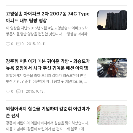
문 무선사업부장 사장 ·삼성전자 정칠희 부사장 → 삼성전
자 종합기술원장 사장 ·삼성바이오에피스 고한승 부사장
고양삼송 아이파크 2차 2007동 74C Type
→ 삼성바이오에피스 대표이사 사장 ·호텔신라 한인규 부
아파트 내부 탐방 영상
사장 → 호텔신라 면세유통사업부문 사장 ·삼성미래전략실
글 내용
성열우 부사장 → 삼성미래전략실 법무팀장 사장 ·삼성미
이 영상은 지난 2015년 9월 4일 고양삼송 아이파크 2차
래전략실 정현호 부사장 → 삼성미래전략실 인사지원팀장
방문시 촬영한 영상을 편집한 것입니다. 고양삼송 아이파
사장 o 대표부사장 승진 내정 ·삼성전자 차문중 고문 → 삼
크 2차는 최근 건축중인 삼송 신세계몰에 바로 근접해 있
작성시간
0
0
2015. 10. 11.
성경제연구소 대표이사 부사장 △ 이동·위촉업무 변경 내
으며, 주변 단지 중 지하철3호선 삼송역과 바로 인접한 단
정자 ·삼성전자 권오현 대표..
지입니다. 단지에서 삼송역까지는 도보로 5-8분이 채 걸
리지 않고, 주변에 신세계몰 외에도 하나로마트가 있으며,
강준휘 어린이가 메본 귀여운 가방 - 외승모가
이케아(IKEA) 역시 들어설 예정으로 있습니다. 이 아파트
뉴욕 출장에서 사다 주신 귀여운 패션 아이템
는 방 3개, 화장실 2개, 거실의 형태로 설계 된 아파트이며,
글 내용
거실에서 보이는 파아란 잔디밭과 멀리 보이는 산이 눈의
외할아버지 칠순을 축하 드리러 갔다가 외승모한테 받은
피로를 씻어주는 아름다운 아파트입니다. 아파트 내부에
멋진 가방. 강준휘 어린이가 메니 정말 귀여운데요. 또, 이
빌트인 오븐, 정수기 및 첨단 빨래건조대 등이 기본으로 있
런 귀여운 패션아이템을 선물해 주신 준휘 외승모의 쎈스
작성시간
0
1
2015. 9. 13.
으며, 안방 화장실은 비데가 설치되어져 있습니다. 아파트
가 super good입니다. 그런데 갑자기 튀어나온 우산은
내부의 공간이 효율적으로 ..
뭔가요?
외할아버지 칠순을 기념하며 강준휘 어린이가
쓴 편지
글 내용
강준휘 어린이의 외할아버지께서 칠순을 맞이하셨습니다.
이를 기념하며 강준휘 어린이가 쓴 편지… 제 블로그에 포