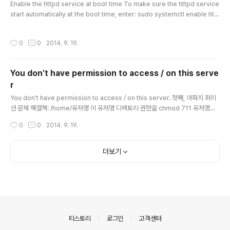
김재열 삼성엔지니어링 사장 –> 제일기획 스포츠사업 총괄 사장 박상..
Enable the httpd service at boot time To make sure the httpd service
start automatically at the boot time, enter: sudo systemctl enable htt
pd.service Sample outputs: ln -s '/usr/lib/systemd/system/httpd.serv
ice' '/etc/systemd/system/multi-user.target.wants/httpd.service' The
작성시간
0
0
2014. 9. 19.
following command will disable the httpd service at the boot time: su
do systemctl disable httpd.service
You don't have permission to access / on this serve
r
글 내용
You don't have permission to access / on this server. 첫째, 아파치 퍼미
션 문제 해결책: /home/유저명 이 유저명 디렉토리 권한을 chmod 711 유저명으
로 하면 해결된다. # chmod 711 aaa 둘째, SELinux 설정 문제 요 약: SELinux is
작성시간
0
0
2014. 9. 19.
preventing the httpd from using potentially mislabeled files(/home/a
aa/public_html/index.html) 해결책: # restorecon -v '/home/aaa/public_
html/index.html' # restorecon -R -v '/home/aaa/public_html' 출처: htt
더보기
p://youdw.egloos.com/17..
의안내
티스토리
로그인
고객센터