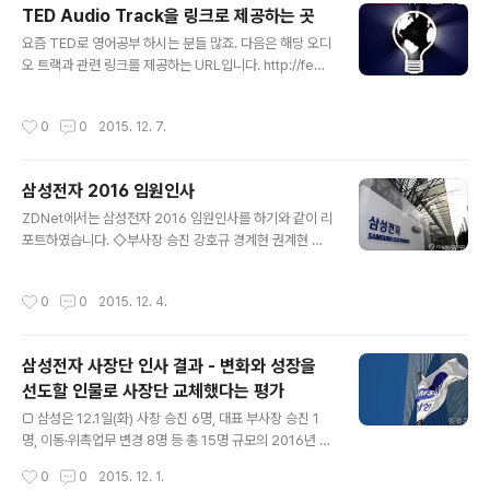
TED Audio Track을 링크로 제공하는 곳
카드비밀번호 앞 2자리 → 유효기간(MMYY) → 충전희망
글 내용
액수 입력 (단위:만원): 1,2,3,5 위의 방법은 SK텔링크의
요즘 TED로 영어공부 하시는 분들 많죠. 다음은 해당 오디
정책에 따라 순서가 다르게 바뀔 수 있습니다. - 끝 -
오 트랙과 관련 링크를 제공하는 URL입니다. http://feed
s.feedburner.com/tedtalks_audio 또한 TED링크를
따라가시면 강연 스크립트 또한 얻으실 수 있습니다. 강연
작성시간
0
0
2015. 12. 7.
을 들으며 입으로 따라하면서 일석 이조의 효과를 얻으실
수 있죠.
삼성전자 2016 임원인사
글 내용
ZDNet에서는 삼성전자 2016 임원인사를 하기와 같이 리
포트하였습니다. ◇부사장 승진 강호규 경계현 권계현 권
영노 김용회 박용기 성재현 소병세 신명훈 심원환 장시호
정재헌 천강욱 최철 ​ ◇전무 승진 고승환 김동욱(무선 베트
작성시간
0
0
2015. 12. 4.
남) 김범동 김사필 김성진 김진해 김학래 목장균 민장식 박
영선 백홍주 변성호 성일경 신재호 심상필 심의경 윤정남
이강협 이민혁 이상규 이성수 이준현 이해범 전세원 조병
삼성전자 사장단 인사 결과 - 변화와 성장을
학 최방섭 최승범 최원진 최정준 홍두희 ​ ◇상무 승진 고재
선도할 인물로 사장단 교체했다는 평가
윤 고재필 고형종 구본영 권오수 김강수 김강태 김경남 김
글 내용
경조 김군한 김기호 김도균(DMC硏) 김민정(기획팀) 김병
□ 삼성은 12.1일(화) 사장 승진 6명, 대표 부사장 승진 1
우 김성은(생활가전) 김수련 김재훈(VD) 김태훈(생기硏)
명, 이동·위촉업무 변경 8명 등 총 15명 규모의 2016년 정
김현숙 김현우 김홍식(메모리) 김후성 노태호 마이클레이
기 사장단 인사를 내정, 발표했습니다. △ 승진 내정자 o
작성시간
0
0
2015. 12. 1.
포드 문종승 문희동 박정미 박정진 ..
사장 승진 내정 ·삼성전자 고동진 부사장 → 삼성전자 IM부