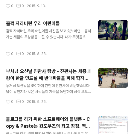
스팅 해 보았습니다. 이 글을 읽으면 정말 오래오래 장수하
작성시간
0
0
2015. 9. 13.
셔야 할 것 같지 않나요? 만수무강하셨으면 좋겠습니다.
훌쩍 자라버린 우리 어린이들
글 내용
훌쩍 자라버린 우리 어린이들 사진을 보고 있노라면… 흘러
가는 세월의 무상함을 느낄 수 있습니다. 내가 무엇을 위해
이토록 뛰어 왔는가… 우리 어린이들에게 나는 무엇일까…
기본적으로 남자와 여자가 사고하는 방식이 다르다고는 합
작성시간
0
0
2015. 6. 23.
니다만… 우리 어린이들에게 있어서 부모의 존재는 과연 무
엇일까… 궁금합니다.
부처님 오신날 진관사 탐방 - 진관사는 세종대
왕이 한글 만드실 때 반대파들을 피해 학자들
글 내용
이 몰래 숨어서 한글 연구하던 곳
부처님 오신날을 맞이하여 간만에 진관사에 방문했습니다.
날이 날인지라 많은 사람들이 가족을 동반하여 삼삼 오오
절로 향했습니다. 은평뉴타운은 교회도 많지만, 절도 많은
작성시간
0
0
2015. 5. 25.
동네 중 하나입니다. 진관사는 대한불교조계종 직할 사찰
로 고려 제8대 현종(顯宗, 992~1031)이 어린 시절 자신
의 목숨을 구해준 진관대사(津寬大師)의 은혜에 보답하기
블로그를 하기 위한 소프트웨어와 플랫폼 - C
위해 1011년에 만든 곳이라고 합니다. 강재인 어린이… 절
opy & Paste는 윈도우즈의 최고 장점. 맥북
입구에서 멋들어지게 포즈를 한번 취해 줍니다. 아래는 우
글 내용
은 Super 불편
리집 장남 강준휘 어린이… 부처님 오신 날의 백미는 절에
블로그를 하기 위한 방법을 여러 방편으로 조사해보고 찾