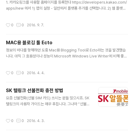
1. 카카오링크를 사용할 홈페이지를 등록한다 https://developers.kakao.com/
apps/new 에서 1) 앱의 설정 - 일반에서 플랫폼 추가를 선택합니다. 2) 웹 플랫폼
을 선택하고, 사이트 도메인을 등록합니다. (예: http://www.mhomepage.com)
3) 페이지 상단의 Javascript 키 항목을 외우거나, 복사해 둡니다. 2. 문서에 다음
작성시간
0
0
2016. 9. 7.
스크립트를 삽입한다 3. 등록된 Javascript 키를 설정해 주세요. 4. 웹버튼 생성하
기 5. 동적으로 바뀌는 내용 전송하기 [주의사항] 1) webButton, webLink 적용시
url은 등록한 사이트 주소여야 합니다. webButton과 webLink의 차이는 아이콘
MAC용 블로깅 툴 Ecto
이 있고 없고입니다. 2) label에 사이트 주소를 ..
글 내용
정보의 바다를 항해하던 도중 Mac용 Blogging Tool로 Ecto라는 것을 발견했습
니다. 아직 그 효용성이나 성능이 Microsoft Windows Live Writer에 비해 좋은
지 판단할 수 있을 만한 경험을 하지 못했습니다. 인터넷에서 대략 그 UI를 본 바로는
아주 간단한 Blogging이 가능한 툴로 판단됩니다. 결국 Windows Live Writer
작성시간
0
0
2016. 4. 4.
의 대항마는 발견하지 못했습니다. 현재 제가 발견한 블로깅 툴의 Top Two는 Mic
rosoft Word와 Windows Live Writer입니다. 초벌로 Microsoft Word로 작
성 한 뒤, 필요한 부분을 떼어다 Windows Live Writer로 입력하는 것이 제일 간
SK 텔링크 선불전화 충전 방법
편해 보입니다.
글 내용
요즘 선불전화(선불 SIM 카드) 쓰시는 분들 많으시죠. SK
텔링크의 사용자 가이드는 매우 후집니다. 그나마 “선불전
화USIM을 판매했던 대리점으로 연락 해 보세요.”가 최선
의 가이드였던것 같습니다. 하여 제가 했던 방법을 공유하
작성시간
0
0
2016. 4. 3.
여, 다른분들에게도 도움을 드렸으면 해서 포스트 올려봅
니다. #55 → 1 → 1 → 사용중인 휴대폰 전화번호입력 →
2 → 2 → 신용카드번호* → 주민등록번호 앞 6자리 →