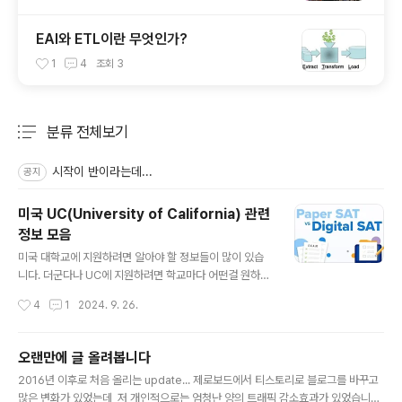
EAI와 ETL이란 무엇인가?
1
4
조회
3
분류 전체보기
주요 글 목록
시작이 반이라는데...
공지
미국 UC(University of California) 관련
정보 모음
글 내용
미국 대학교에 지원하려면 알아야 할 정보들이 많이 있습
니다. 더군다나 UC에 지원하려면 학교마다 어떤걸 원하는
지 어떤 학과가 있는지 잘 알아야 할겁니다. 아래 정보가 도
작성시간
4
1
2024. 9. 26.
움이 되셨으면 좋겠습니다.Can I go to college just by
taking the SAT? Most American universities ev
aluate SAT scores based on high school grade
오랜만에 글 올려봅니다
s,not SAT scores.Some universities do not acc
글 내용
2016년 이후로 처음 올리는 update... 제로보드에서 티스토리로 블로그를 바꾸고
ept SAT scores,so you should basically manag
많은 변화가 있었는데, 저 개인적으로는 엄청난 양의 트래픽 감소효과가 있었습니다.
e your grades well.For the admission,your high