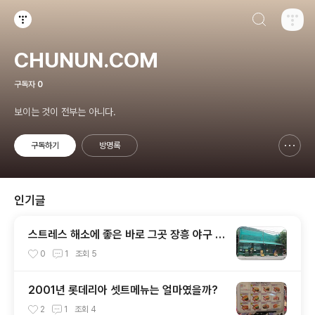
검색하기
티스토리
CHUNUN.COM
구독자
0
보이는 것이 전부는 아니다.
구독하기
방명록
신고하기 레이어
열기
인기글
스트레스 해소에 좋은 바로 그곳 장흥 야구 배
팅 연습장
0
1
조회
5
2001년 롯데리아 셋트메뉴는 얼마였을까?
2
1
조회
4