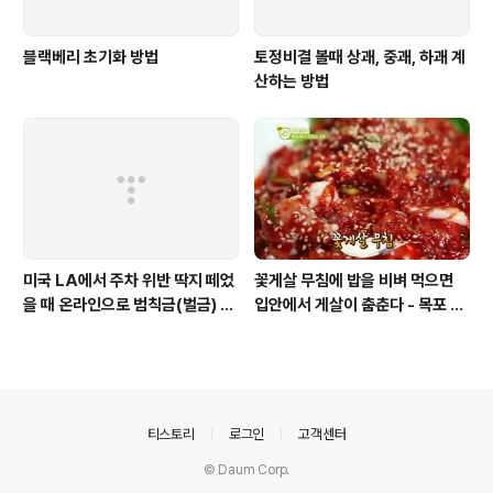
블랙베리 초기화 방법
토정비결 볼때 상괘, 중괘, 하괘 계
산하는 방법
미국 LA에서 주차 위반 딱지 떼었
꽃게살 무침에 밥을 비벼 먹으면
을 때 온라인으로 범칙금(벌금) 내
입안에서 게살이 춤춘다 - 목포 가
는 방법
면 한 더 맛보고 싶은 먹거리
의안내
티스토리
로그인
고객센터
© Daum Corp.