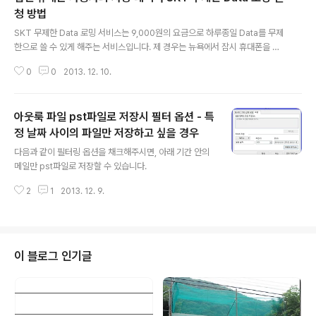
카드비밀번호 앞 2자리 → 유효기간(MMYY) → 충전희망
청 방법
글 내용
액수 입력 (단위:만원): 1,2,3,5 위의 방법은 SK텔링크의
SKT 무제한 Data 로밍 서비스는 9,000원의 요금으로 하루종일 Data를 무제
정책에 따라 순서가 다르게 바뀔 수 있습니다. - 끝 -
한으로 쓸 수 있게 해주는 서비스입니다. 제 경우는 뉴욕에서 잠시 휴대폰을 켜
고 한 10분 두었는데, 금새 3만원 초과했다고 문자가 오더군요. 그래서 T로밍
0
0
2013. 12. 10.
센터에 전화를 걸었더니 다음의 절차를 통해 SKT를 통해 하루 9,000원의 요
금으로 무제한 Data 로밍 서비스를 사용할 수 있었습니다. T로밍센터: 02-63
43-9000 (무료) ※ 미리 알아두셔야 할 것 사업자등록번호 000-00-00000
아웃룩 파일 pst파일로 저장시 필터 옵션 - 특
※ 모든 상담사와의 대화내용은 녹음되어 저장됩니다. 이렇게 준비를 하셨다면
전화를 거셔서 무제한 Data 로밍 서비스를 신청하세요. 이렇게 하시면 전세계
정 날짜 사이의 파일만 저장하고 싶을 경우
글 내용
110개국에서 인터넷을 하루 9000원에 무제한으로 쓰실 수 있다고 합..
다음과 같이 필터링 옵션을 채크해주시면, 아래 기간 안의
메일만 pst파일로 저장할 수 있습니다.
2
1
2013. 12. 9.
이 블로그 인기글