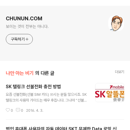
로그 정보
CHUNUN.COM
보이는 것이 전부는 아니다.
구독하기
더보기
나만 아는 비기
의 다른 글
SK 텔링크 선불전화 충전 방법
글 내용
요즘 선불전화(선불 SIM 카드) 쓰시는 분들 많으시죠. SK
텔링크의 사용자 가이드는 매우 후집니다. 그나마 “선불전
화USIM을 판매했던 대리점으로 연락 해 보세요.”가 최선
0
0
2016. 4. 3.
의 가이드였던것 같습니다. 하여 제가 했던 방법을 공유하
여, 다른분들에게도 도움을 드렸으면 해서 포스트 올려봅
니다. #55 → 1 → 1 → 사용중인 휴대폰 전화번호입력 →
법인 휴대폰 사용자의 자동 데이터 SKT 무제한 Data 로밍 신
2 → 2 → 신용카드번호* → 주민등록번호 앞 6자리 →