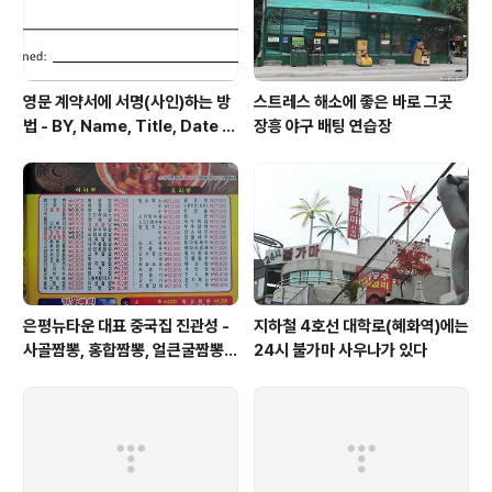
영문 계약서에 서명(사인)하는 방
스트레스 해소에 좋은 바로 그곳
법 - BY, Name, Title, Date Si
장흥 야구 배팅 연습장
gned 형태로 적힌 부분에 서명
은평뉴타운 대표 중국집 진관성 -
지하철 4호선 대학로(혜화역)에는
사골짬뽕, 홍합짬뽕, 얼큰굴짬뽕은
24시 불가마 사우나가 있다
한번쯤 맛보고 싶은 메뉴