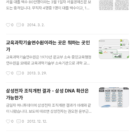
서울 대졸 백수 80만명이라는 3월 1일자 서울경제신문 보
847억원으로 2012년보다 매출과 영업이익이 5%, 6%
도는 충격입니다. 무직자 4명중 1명이 대졸 백수이고, 10
늘었습니다. 그런데 이것이 성장성과 수익성 개선으로 보
년새 39.7%늘었다는 것은 우리나라 경제가 건강하지 못
기 어렵다는 판단입니다. 왜냐하면 2010년 이후 매출은 5
하다는 의미이기도 하기 때문입니다. 기사 본문에 보면 고
0조원대에 계속 머물러 있고, 주력산업이 속해있는 산업이
작성시간
0
0
2014. 3. 2.
학력은퇴인구가 늘었기 때문에 이에 영향을 받아 백수가
성장정체에 있다는 판단이 들어서라고 합니다.
늘어난 것이라고 하는데요. 반면에 20-24세 고용율은 오
히려 10.1% 더 줄어… 이 심각성을 가중시키고 있습니다.
교육과학기술연수원이라는 곳은 뭐하는 곳인
가
글 내용
교육과학기술연수원은 1970년 문교부 소속 중앙교육행정
연수원을 모태로 교육과학기술부 소속기관으로 과학 교육
과 관련된 전반적인 교육을 수행하는 곳입니다. 1970년 2
작성시간
0
0
2013. 3. 29.
월 20일 문교부 소속 중앙교육행정연수원 설립 1974년 3
월 27일 중앙교육연구원으로 개편 1996년 7월 5일 교육
행정연수원으로 개편 1999년 1월 1일 행정자치부 소속 국
삼성전자 조직개편 결과 - 삼성 DNA 확산은
가전문행정연수원(교육행정연수부)에 통합 2005년 1월 1
가능한가
일 교육인적자원부 소속 교육인적자원연수원으로 분리·독
글 내용
립 2005년 3월 7일 서울특별시교육연수원 교육동으로
금일자 머니투데이에 삼성전자 조직개편 결과가 아래와 같
이전(현 위치) 2008년 2월 29일 교육과학기술부 소속 교
이 나왔습니다. 보도에 따르면 삼성전자는 권오현 윤부근
육과학기술연수원으로 개편 교육과학기술연수원 가는 방
신종균 삼두마차 체제로 편제를 꾸린다는 것입니다. 예컨
작성시간
0
0
2012. 12. 12.
법은 다음과 같습니다.
데 기존 완제품(DMC) 부문을 폐지하고 DMC의 두 축이
던 소비자가전(CE) 및 IT모바일(IM) 담당을 부문으로 격