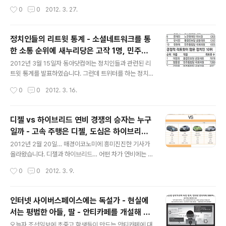
흡혈하는 등 해를 끼치고 있다고 합니다. 특히 흡혈 시 마취
의 경우 국내에서는 실패했는데 YouTube를 통해 해외 진
작성시간
0
0
2012. 3. 27.
성분을 분비하기 때문에 통증을 못 느끼고 있다가 흡혈 후
출을 해서 성공한 경우가 많다고 합니다. MBC도 YouTub
상당시간 지혈이 안 돼 주의가 요구되고 있..
e를 통해 해외시장에 진출하려고 하고 있고 하는 데요, 이
는 국내 굴지의 엔터테인먼트 업체들이 유튜브를 이용하여
정치인들의 리트윗 통계 - 소셜네트워크를 통
마케팅하고 있는 현장을 보시면 더 실감나게 이해 하실 수
한 소통 순위에 새누리당은 고작 1명, 민주통
있습니다. 예컨데 YG엔터테인먼트의 경우 그들의 프로모
글 내용
합당과 통합진보당 의원들이 95% 차지
션은 유튜브라는 강력한 서비스 플랫폼을 통해 이루어집니
2012년 3월 15일자 동아닷컴에는 정치인들과 관련된 리
다. 이는 서비스 플랫폼이 미래의 핵심 성장동력이 될 수 있
트윗 통계를 발표하였습니다. 그런데 트위터를 하는 정치
음을 보여주는 사례인것 같습니다.
인은 민주통합당이나 통합진보당 의원들은 우세합니다. 동
작성시간
0
0
2012. 3. 16.
아닷컴의 순위에 따르면 새누리당 국회의원은 이상득의원
이 유일합니다. 일부러 새누리당 이외의 의원들만 조사한
것이 아니라면 국민들이 새누리당 의원들의 트위터와 같은
디젤 vs 하이브리드 연비 경쟁의 승자는 누구
소셜 네트워크의 참여에는 무관심하다고 생각할 수 밖에
일까 - 고속 주행은 디젤, 도심은 하이브리드
없을 것 같습니다. 위의 통계에서 부정적인 리트윗이 가장
글 내용
유리 - 우리나라 사람들에게는 하이브리드가
많은 국회의원은 김진표 원내대표입니다. 반면에 칭찬받는
2012년 2월 20일… 매경이코노미에 흥미진진한 기사가
정답이 아닐까?
정치인은 통합진보당 공동대표인 이정희 의원, 그리고 2등
올라왔습니다. 디젤과 하이브리드… 어떤 차가 연비에는 더
은 민주통합당 국회의원인 정동영 의원등이 순위에 올라
좋을까… 개인적으로는 도요다 프리우스가 연비에 있어서
작성시간
0
0
2012. 3. 9.
주목을 받았습니다.
는 타의 추종을 불허한다고 생각합니다. 아래 비교된 자동
차는 최근에 출시된 자동차로 한정하여 연비를 비교하였습
니다. 아시는 분은 아시겠지만 도요다 프리우스의 연비는
인터넷 사이버스페이스에는 독설가 - 현실에
리터당 무려 29.2km나 됩니다. 일본에서는 이미 프리우
서는 평범한 아들, 딸 - 안티카페를 개설해 왕
스C(35km/liter)와 프리우스 PHV(61km/liter)를 출시
글 내용
따를 만드는 철없는 행동이 사회를 더 물들게
하여 괴물같은 연비를 자랑하고 있습니다. 기름값도 올라
오늘자 조선일보에 초중고 학생들이 만드는 안티카페에 대