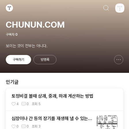
검색하기
티스토리
CHUNUN.COM
구독자
0
보이는 것이 전부는 아니다.
구독하기
방명록
신고하기 레이어
열기
인기글
토정비결 볼때 상괘, 중괘, 하괘 계산하는 방법
4
0
조회
5
심장이나 간 등의 장기를 재생해 낼 수 있는
재생 의료
0
0
조회
3