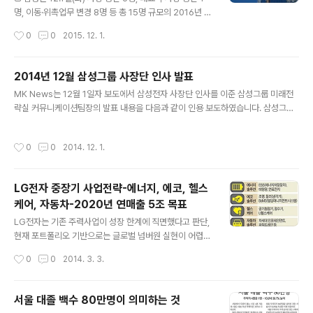
우 김성은(생활가전) 김수련 김재훈(VD) 김태훈(생기硏)
명, 이동·위촉업무 변경 8명 등 총 15명 규모의 2016년 정
김현숙 김현우 김홍식(메모리) 김후성 노태호 마이클레이
기 사장단 인사를 내정, 발표했습니다. △ 승진 내정자 o
작성시간
0
0
2015. 12. 1.
포드 문종승 문희동 박정미 박정진 ..
사장 승진 내정 ·삼성전자 고동진 부사장 → 삼성전자 IM부
문 무선사업부장 사장 ·삼성전자 정칠희 부사장 → 삼성전
자 종합기술원장 사장 ·삼성바이오에피스 고한승 부사장
2014년 12월 삼성그룹 사장단 인사 발표
→ 삼성바이오에피스 대표이사 사장 ·호텔신라 한인규 부
글 내용
MK News는 12월 1일자 보도에서 삼성전자 사장단 인사를 이준 삼성그룹 미래전
사장 → 호텔신라 면세유통사업부문 사장 ·삼성미래전략실
략실 커뮤니케이션팀장의 발표 내용을 다음과 같이 인용 보도하였습니다. 삼성그룹
성열우 부사장 → 삼성미래전략실 법무팀장 사장 ·삼성미
이 3명이 부사장에서 사장으로 승진하고 8명이 보직을 변경하는 사장단 인사를 단
래전략실 정현호 부사장 → 삼성미래전략실 인사지원팀장
행했는데, 예년에 비해 소폭으로 안정을 추구한 인사라는 평가라고 합니다. [사장 승
사장 o 대표부사장 승진 내정 ·삼성전자 차문중 고문 → 삼
작성시간
0
0
2014. 12. 1.
진] 삼성전자 김현석 영상디스플레이사업부 부사장 -> 사장으로 승진 삼성전자 전영
성경제연구소 대표이사 부사장 △ 이동·위촉업무 변경 내
현 메모리사업부 부사장 -> 사장으로 승진 삼성디스플레이 이윤태 부사장 –> 삼성
정자 ·삼성전자 권오현 대표..
전기 사장으로 승진 [자리 이동] 상영조 삼성물산 부사장 –> 삼성BP화학 대표이사
LG전자 중장기 사업전략-에너지, 에코, 헬스
부사장 이건희 삼성그룹 회장의 둘째 사위이자 차녀 이서현 제일모직 사장의 남편인
케어, 자동차-2020년 연매출 5조 목표
김재열 삼성엔지니어링 사장 –> 제일기획 스포츠사업 총괄 사장 박상..
글 내용
LG전자는 기존 주력사업이 성장 한계에 직면했다고 판단,
현재 포트폴리오 기반으로는 글로벌 넘버원 실현이 어렵다
는 판단 하에 TV와 가전, 스마트폰 이외의 성장 엔진으로
작성시간
0
0
2014. 3. 3.
에너지, 에코, 헬스케어, 자동차용 솔루션 등 미래 신사업
분야에 과감히 투자할 것을 검토하고 있다고 한국일보가 3
월 3일자 신문에 보도하였습니다. 기본적으로 2013년 L
서울 대졸 백수 80만명이 의미하는 것
G전자의 매출과 영업이익이 각각 58조1,404억원, 1조2,
글 내용