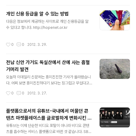
줄이고 마당을 넓히는 구조죠. 저도 이런 아파트에서 살아
보고 싶네요.
개인 신용 등급을 알 수 있는 방법
글 내용
다음은 정보에서 제공하는 사이트로 개인 신용등급을 알
수 있다고 합니다. http://hopenet.or.kr
작성시간
0
0
2012. 3. 29.
전남 신안 가거도 독실산에서 산에 사는 흡혈
거머리 발견
글 내용
오늘자 이데일리 신문에는 흥미진진한 기사가 올라왔습니
다. 어찌 보면 흥미진진하다기 보다는 징그럽고 무섭다고
하는 편이 좋을 것 같은데요. 아래의 사진이 그 거시기한 기
작성시간
0
0
2012. 3. 27.
사의 주인공입니다. 여지껏 우리는 거머리는 모두 거머리
가 물에서만 사는 것으로 알고 있었는데요. 아래의 거머리
는 산거머리라고 합니다. 실제로 아열대기후의 동남아시아
플랫폼으로서의 유튜브-국내에서 머물던 콘
나 일본에서는 산거머리 퇴치작업에 열을 올리고 있는 상
텐츠 마켓플레이스를 글로벌하게 변화시킨 대
태라고 하는데요. 사람이나 동물이 다니는 산길에 대기하
글 내용
표적인 서비스 플랫폼
고 있다가 미세한 움직임이나 온도변화를 감지해 먹이에
유튜브는 이제 단순한 비디오 포탈이 아니라 비디오 콘텐
달라붙어, 보통 1회 흡혈 시 1㎖ 혈액을 약 30~60분 정도
츠를 흡수하는 서비스 플랫폼으로 바뀐 것 같습니다. SBS