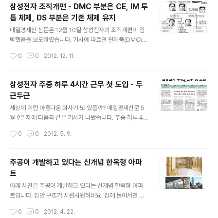
상시키는 구조입니다. 여기서 이재용 부회장의 역할은 이
삼성전자 조직개편 - DMC 부분은 CE, IM 투
들의 활동을 조율하고 총괄하는 역할을 맡을 것으로 알려
톱 체제, DS 부분은 기존 체제 유지
졌습니다.
글 내용
매일경제신 신문은 12월 10일 삼성전자의 조직개편이 임
박했음을 보도하였습니다. 기사에 따르면 완제품(DMC)
부문과 부품(DS) 부문으로 이원화한 큰 틀의 조직 체제는
작성시간
0
0
2012. 12. 11.
그대로 유지된다. 현재 DMC부문장은 공석이며 DS부문장
은 권오현 대표이사 부회장이 겸직하고 있습니다. DS부문
최고재무책임자(CFO)를 맡았던 김종중 DS부문 경영지원
삼성전자 주중 하루 4시간 근무 첫 도입 - 두
실장(사장) 후임은 옥경석 DS부문 부사장이 맡는 것으로
근두근
알려졌다고 합니다. 메모리사업부, 시스템LSI사업부, LED
글 내용
사업부 기존 틀에는 변화가 없을 전망인데, DMC부문은 윤
세상에 이런 아름다운 회사가 또 있을까? 매일경제신문 5
부근 소비자가전(CE)담당 사장과 신종균 ITㆍ모바일(IM)
월 9일자에 다음과 같은 기사가 나왔습니다. 주중 하루 4
담당 사장이 `완제품 투톱 체제`를 지키면서 새롭게 전사
시간 근무가 좋긴 한데… 애사심에 불타서 오래 일하겠다는
작성시간
0
0
2012. 5. 9.
경영지원실장으로 임명된 이상훈 사장이 완제품 사업 지원
친구들을 막지는 않겠죠?
과 조율 기능을 맡을 것으로 보..
주공이 개발하고 있다는 신개념 한옥형 아파
트
글 내용
아래 사진은 주공이 개발하고 있다는 신개념 한옥형 아파
트입니다. 집안 구조가 시원시원하네요. 집에 들어서면 바
로 마당이 나와서 거기서 사랑방이나 대청, 안방 등으로 바
작성시간
0
0
2012. 4. 22.
로 갈 수 있는 구조입니다. 대다수의 아파트는 입구 크기를