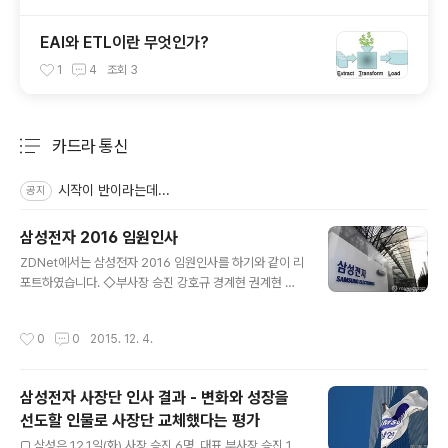
EAI와 ETL이란 무엇인가?
1
4
조회
3
카드라 통신
분류 전체보기
주요 글 목록
시작이 반이라는데...
공지
삼성전자 2016 임원인사
글 내용
ZDNet에서는 삼성전자 2016 임원인사를 하기와 같이 리
포트하였습니다. ◇부사장 승진 강호규 경계현 권계현 권
영노 김용회 박용기 성재현 소병세 신명훈 심원환 장시호
정재헌 천강욱 최철 ​ ◇전무 승진 고승환 김동욱(무선 베트
작성시간
0
0
2015. 12. 4.
남) 김범동 김사필 김성진 김진해 김학래 목장균 민장식 박
영선 백홍주 변성호 성일경 신재호 심상필 심의경 윤정남
이강협 이민혁 이상규 이성수 이준현 이해범 전세원 조병
삼성전자 사장단 인사 결과 - 변화와 성장을
학 최방섭 최승범 최원진 최정준 홍두희 ​ ◇상무 승진 고재
선도할 인물로 사장단 교체했다는 평가
윤 고재필 고형종 구본영 권오수 김강수 김강태 김경남 김
글 내용
경조 김군한 김기호 김도균(DMC硏) 김민정(기획팀) 김병
□ 삼성은 12.1일(화) 사장 승진 6명, 대표 부사장 승진 1