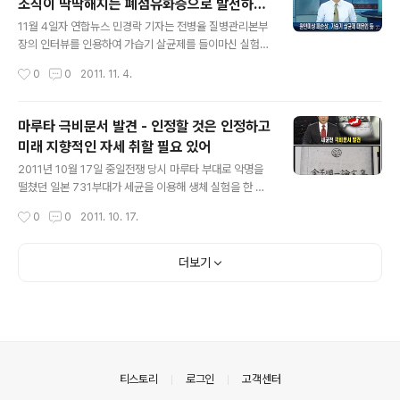
조직이 딱딱해지는 폐섬유화증으로 발전하면
위에 분처럼 몸에 덜 해롭다고 생각하시는 분들도 많으신
글 내용
사망에 이르러 - 가습기 자체는 인체에 유익
것 같습니다. 전자 담배는 다음과 같은 원리로 동작한다고
11월 4일자 연합뉴스 민경락 기자는 전병율 질병관리본부
합니다. 그런데 놀라운 것은 전자 담배 카트리지 내의 용량
장의 인터뷰를 인용하여 가습기 살균제를 들이마신 실험쥐
이 천차만별인데, 카트리지 하나가 일반 담배 723개비와
의 폐가 딱딱하게 굳어지는 등 원인미상 폐 손상 환자와 같
작성시간
0
0
2011. 11. 4.
맞먹는다고 합니다. 즉, 심한 경우 절제하지 못하면 전자담
은 병리학적 양상을 보였인다고 보도 하였습니다. 또한 실
배를 잘못 피우면 ..
험 중인 3개 제품 중 2개 제품에서 이러한 현상이 확인되
었고, 폐 손상의 원인으로 추정되는 물질에 대해서는 "현재
마루타 극비문서 발견 - 인정할 것은 인정하고
식품의약품안전청에서 해당 제품의 성분을 분석하고 있
미래 지향적인 자세 취할 필요 있어
다"면서 "주성분이 확인되는 대로 최종 결과와 함께 발표할
글 내용
것"이라고 강조했습니다. 최근 인터넷 통해 판매되는 천연
2011년 10월 17일 중일전쟁 당시 마루타 부대로 악명을
성분 살균제의 안전성에 대한 질문에 "이들 제품은 (기존
떨쳤던 일본 731부대가 세균을 이용해 생체 실험을 한 사
가습기 살균제와 마찬가지로) 허가를 통해 판매되는 제품
실을 입증한 극비문서가 일본 시민단체에 의해 발견되었다
작성시간
0
0
2011. 10. 17.
은 아니다"라며 위생 수칙에 따라 수돗물을 사용할 것을 권
고 뉴스웨이브는 SBS 방송 자료를 인용 보도하였습니다.
고했습니다. 모든 동물실험은 가장 자연환경..
지금까지 일본정부는 731부대의 존재 자체는 인정했지만
세균전이나 생체실험은 한 적이 없다고 부인해오고 있었는
더보기
데요. 위대한 과학자를 다수 배출하기도 했지만 위와 같은
만행이 이를 퇴색시키네요. 인정할 것은 인정하고 미래지
향적으로 바라보는 것이 그들 자신에게도 국익이 될 텐데
요. 참 아쉽네요.
의안내
티스토리
로그인
고객센터