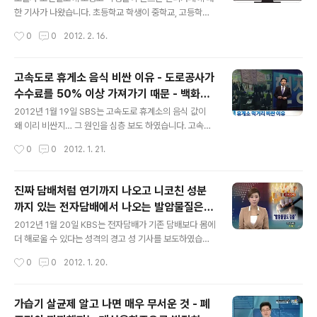
해
가는데 지금처럼 비싼 돈을 길거리에 쏟지 않도록 하이브
한 기사가 나왔습니다. 초등학교 학생이 중학교, 고등학교
리드 자동차로 차를 바꾸어볼까… 싶은 생각을 틈틈히 하고
에 비해 안티카페를 만드는 비율이 더 높았고, 미워서 사람
작성시간
0
0
2012. 2. 16.
있는데요. 최근 출시된 자동차들이 모두 좋은 연비를 보여
을 왕따 시키려고 만드는 경우가 더 많았습니다. 이와 관련
주고 있습니다. 저 개인적으로는 ..
하여 드디어 경찰이 나서서 안티카페를 처단하는 상황까지
이르렀습니다. 심지어 어떤 안티카페는 선생님을 왕따 시
고속도로 휴게소 음식 비싼 이유 - 도로공사가
키는 카페도 있고, 자기 부모를 욕하는 패륜카페도 있다고
수수료를 50% 이상 가져가기 때문 - 백화점
합니다. 어찌 보면 스트레스 해소라고 생각할 수 있지만, 이
글 내용
수수료 30%보다 비싸 비난 쇄도
것이 어떤 사상에 영향을 미쳐 사회적 문제로 커질 수 있을
2012년 1월 19일 SBS는 고속도로 휴계소의 음식 값이
가능성은 누구도 부인 할 수 없을 것입니다. 학교에서의 교
왜 이리 비싼지… 그 원인을 심층 보도 하였습니다. 고속도
육도 중요하겠지만, 가정에서의 인성교육 또한 중요합니
로 휴게소에서 판매하는 호도과자는 개당 250원입니다.
작성시간
0
0
2012. 1. 21.
다. 우리 아이들을 되돌아 보게 되는 충격적인 기사인 것 같
그런데 천안 시내에서는 이것이 개당 200~208원이라고
습니다.
합니다. 혹시 휴게소 먹거리가 비싼 이유는 그 재료를 고속
도로로 나르기가 힘들어서!? 다른 먹거리들의 실태는 어떤
진짜 담배처럼 연기까지 나오고 니코친 성분
지 SBS는 보도합니다. 핫바, 꼬치어묵, 떡라면… 모두 비쌉
까지 있는 전자담배에서 나오는 발암물질은
니다. 그래도 사람들은 고속도로에서 사먹습니다. 아래와
글 내용
당신의 건강을 훨씬 더 악화시킬 수 있다
같이 매일 고속도로를 이용하는 사람들은 아마 너무 비싸
2012년 1월 20일 KBS는 전자담배가 기존 담배보다 몸에
서 잘 안 먹을 것입니다. 고속도로 휴게소에 입점한 상인들
더 해로울 수 있다는 성격의 경고 성 기사를 보도하였습니
의 볼메인 목소리는 아주 심각합니다. 민자고속도로는 정
다. 전자담배는 대략 아래와 같은 형태로 되어져 있습니다.
작성시간
0
0
2012. 1. 20.
도가 더 심해 천안-논산간 고속도로 휴게소의 경우 커피와
저는 담배 피는 흉내를 내면 담배 피는 것 같은 느낌만 주는
호두과자는 매출의 60%, 기타..
것으로 알았습니다. 그런데 전자 담배를 피우면 실제로 담
배를 피우는 것처럼 담배 연기까지 나오네요. 아마도 이 때
가습기 살균제 알고 나면 매우 무서운 것 - 폐
문에 전자 담배가 많이 팔린 것일지도 모릅니다. 또 혹자는