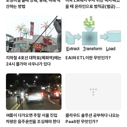
토정비결 볼때 상괘, 중괘, 하괘 계
미국 LA에서 주차 위반 딱지 떼었
산하는 방법
을 때 온라인으로 범칙금(벌금) 내
는 방법
지하철 4호선 대학로(혜화역)에는
EAI와 ETL이란 무엇인가?
24시 불가마 사우나가 있다
여름이 다가오면 주말 서울 진입
클라우드 솔루션 공부하다 나오는
차량은 음주운전을 조심해야 한다
PaaS란 무엇인가?