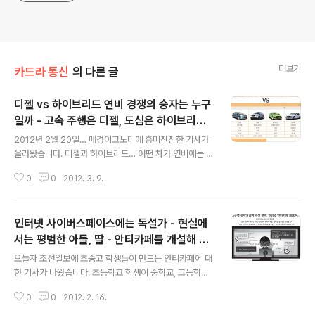
더보기
카드라 통신
의 다른 글
디젤 vs 하이브리드 연비 경쟁의 승자는 누구
일까 - 고속 주행은 디젤, 도심은 하이브리드
글 내용
유리 - 우리나라 사람들에게는 하이브리드가
2012년 2월 20일… 매경이코노미에 흥미진진한 기사가
정답이 아닐까?
올라왔습니다. 디젤과 하이브리드… 어떤 차가 연비에는 더
좋을까… 개인적으로는 도요다 프리우스가 연비에 있어서
0
0
2012. 3. 9.
는 타의 추종을 불허한다고 생각합니다. 아래 비교된 자동
차는 최근에 출시된 자동차로 한정하여 연비를 비교하였습
니다. 아시는 분은 아시겠지만 도요다 프리우스의 연비는
인터넷 사이버스페이스에는 독설가 - 현실에
리터당 무려 29.2km나 됩니다. 일본에서는 이미 프리우
스C(35km/liter)와 프리우스 PHV(61km/liter)를 출시
서는 평범한 아들, 딸 - 안티카페를 개설해 왕
글 내용
하여 괴물같은 연비를 자랑하고 있습니다. 기름값도 올라
따를 만드는 철없는 행동이 사회를 더 물들게
오늘자 조선일보에 초중고 학생들이 만드는 안티카페에 대
가는데 지금처럼 비싼 돈을 길거리에 쏟지 않도록 하이브
해
한 기사가 나왔습니다. 초등학교 학생이 중학교, 고등학교
리드 자동차로 차를 바꾸어볼까… 싶은 생각을 틈틈히 하고
에 비해 안티카페를 만드는 비율이 더 높았고, 미워서 사람
있는데요. 최근 출시된 자동차들이 모두 좋은 연비를 보여
0
0
2012. 2. 16.
을 왕따 시키려고 만드는 경우가 더 많았습니다. 이와 관련
주고 있습니다. 저 개인적으로는 ..
하여 드디어 경찰이 나서서 안티카페를 처단하는 상황까지