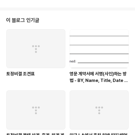
이르렀습니다. 심지어 어떤 안티카페는 선생님을 왕따 시
키는 카페도 있고, 자기 부모를 욕하는 패륜카페도 있다고
합니다. 어찌 보면 스트레스 해소라고 생각할 수 있지만, 이
이 블로그 인기글
것이 어떤 사상에 영향을 미쳐 사회적 문제로 커질 수 있을
가능성은 누구도 부인 할 수 없을 것입니다. 학교에서의 교
육도 중요하겠지만, 가정에서의 인성교육 또한 중요합니
다. 우리 아이들을 되돌아 보게 되는 충격적인 기사인 것 같
습니다.
토정비결 조견표
영문 계약서에 서명(사인)하는 방
법 - BY, Name, Title, Date Si
gned 형태로 적힌 부분에 서명