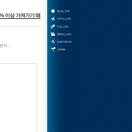
0% 이상 가져가기 때
홈
위치로그
태그
미디어로그
비싼지…
방명록
관리자