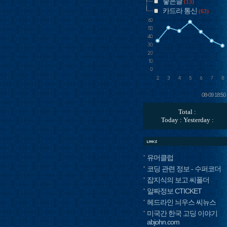
좋은글
(13)
카드라 통신
(63)
08-09 18:50
Total :
Today : Yesterday :
유머클럽
코딩 관련 정보 - 수퍼코더
잡지식의 보고 씨폴더
알짜정보 CTICKET
헤드라인 늬우스 씨뉴스
미국간 한국 고딩 이야기
abjohn.com