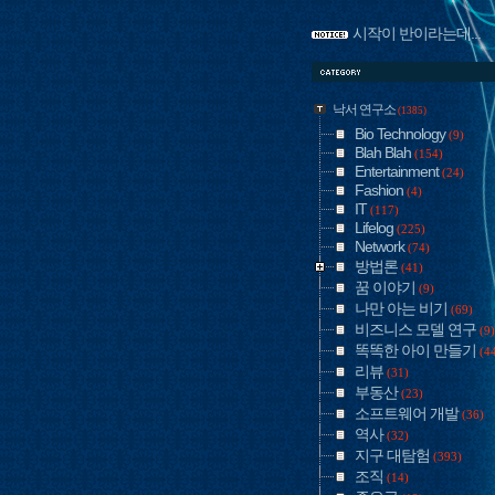
시작이 반이라는데...
낙서 연구소
(1385)
Bio Technology
(9)
Blah Blah
(154)
Entertainment
(24)
Fashion
(4)
IT
(117)
Lifelog
(225)
Network
(74)
방법론
(41)
꿈 이야기
(9)
나만 아는 비기
(69)
비즈니스 모델 연구
(9)
똑똑한 아이 만들기
(4
리뷰
(31)
부동산
(23)
소프트웨어 개발
(36)
역사
(32)
지구 대탐험
(393)
조직
(14)