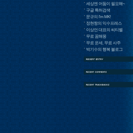
세상엔 어둠이 필요해~
구글 특허검색
문규의 I'm MK!
정현짱의 익수프레스
이상언 대표의 씨티벨
무료 꿈해몽
무료 운세, 무료 사주
박기수의 행복 블로그