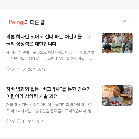
더보기
Lifelog
의 다른 글
리본 하나만 있어도 신나 하는 어린이들 - 그
들의 상상력은 대단합니다.
글 내용
제 어린 시절에는 무엇으로 놀았을까… 하고 생각해보면 많
은 장난감들이 생각납니다. 그런데 우리 집 어린이들은 또,
가지고 노는 것을 보면 세상의 모든 물건이 장난감으로 변
0
0
2011. 8. 12.
신해 버립니다. 아래의 리본이 또 그러합니다. 이것을 가지
고 무엇을 상상하는지… 어린이의 상상력은 정말 대단한 것
같습니다. 강준휘 어린이와 그 친구들… 정말 신나 보이죠?
하바 방과외 활동 "버그박사"를 통한 강준휘
그런데 여긴 어디인지 매우 궁금하네요.
어린이의 창의력 개발 과정
글 내용
저희 집 왕자님 강준휘 어린이는 놀이학교 방과외 활동으
로 버그박사라는 보충수업을 올해 듣기로 하였습니다. 평
소 레고 같은 장난감 가지고 놀기 좋아하는 우리집 왕자님
0
1
2011. 8. 3.
과 놀아줄 시간이 별로 없어서 많이 고민했는데, 아래의 과
외 활동이 우리집 왕자님에게 놀이와 창의력 두마리 토끼
를 한꺼번에 쫒는데 도움을 주었으면 좋겠습니다. 3/11 버