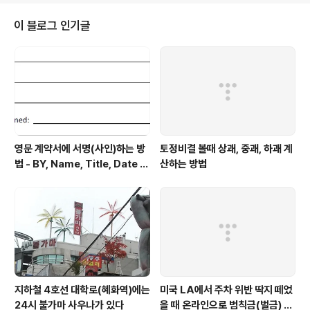
그박사 첫 수업… 아래와 같이 조금 단순하게 시작되는군
요. 이제 시간이 지남에 따라 어떤 향상이 있는지 보도록 합
이 블로그 인기글
시다. 3/18 3/25 4/15 4/22 4/29 5/6 6/3 6/10 6/17
6/24 7/1 7/15 7/22 뭔가 발전이 있는 것 같기는 한데…
저는 잘 모르겠네요. 우리 집 왕자님의 발전 사항… 나중에
또 공유 해 보겠습니다.
영문 계약서에 서명(사인)하는 방
토정비결 볼때 상괘, 중괘, 하괘 계
법 - BY, Name, Title, Date Si
산하는 방법
gned 형태로 적힌 부분에 서명
지하철 4호선 대학로(혜화역)에는
미국 LA에서 주차 위반 딱지 떼었
24시 불가마 사우나가 있다
을 때 온라인으로 범칙금(벌금) 내