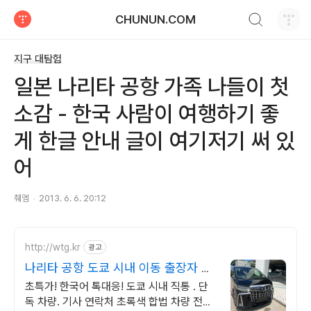
검색하기
CHUNUN.COM
티스토리
지구 대탐험
일본 나리타 공항 가족 나들이 첫
소감 - 한국 사람이 여행하기 좋
게 한글 안내 글이 여기저기 써 있
어
췌엠
2013. 6. 6. 20:12
http://wtg.kr
광고
나리타 공항 도쿄 시내 이동 출장자 기
업체 선호 서비스
초특가! 한국어 톡대응! 도쿄 시내 직통 . 단
독 차량. 기사 연락처 초록색 합법 차량 전문