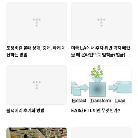
토정비결 볼때 상괘, 중괘, 하괘 계
미국 LA에서 주차 위반 딱지 떼었
산하는 방법
을 때 온라인으로 범칙금(벌금) 내
는 방법
블랙베리 초기화 방법
EAI와 ETL이란 무엇인가?