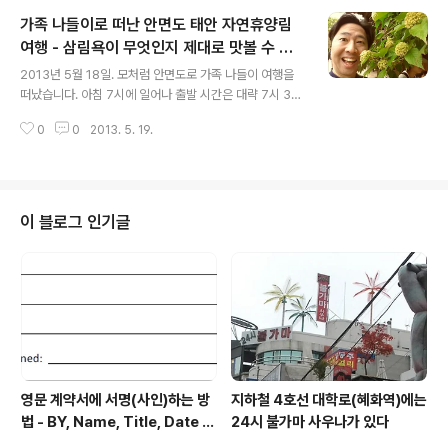
가족 나들이로 떠난 안면도 태안 자연휴양림
여행 - 삼림욕이 무엇인지 제대로 맛볼 수 있
글 내용
는 싱그러운 곳
2013년 5월 18일. 모처럼 안면도로 가족 나들이 여행을
떠났습니다. 아침 7시에 일어나 출발 시간은 대략 7시 30
분. 네비에서 안면도자연휴양림 주차장을 찍고 출발하여
0
0
2013. 5. 19.
서울(강북)에서 안면도까지 걸린 시간은 대략 2시간정도
소요되었습니다. 주차장은 바글바글 했지만, 주변 경치가
너무도 호화롭고 찬란하여 잘 왔다는 생각이 들었습니다.
특히 풀냄새, 꽃냄새가 코안을 파고들며 휴양림에서의 삼
림욕을 체험한다는 그 느낌이 스스로 들었습니다. 가족끼
이 블로그 인기글
리 간만에 여행을 떠나니 왠지 충전도 되는 것 같고 느낌이
좋았습니다. 아래 나무 너무 이뻐서 사진을 찍었는데… 어
떻게 자연의 색깔이 저리도 이쁠 수 있을 까… 하는 생각이
들었습니다. 아래 박대기 나무 앞에서 두 어린이… 장난도
귀엽게 치더군요. 자연에서 삼림욕을..
영문 계약서에 서명(사인)하는 방
지하철 4호선 대학로(혜화역)에는
법 - BY, Name, Title, Date Si
24시 불가마 사우나가 있다
gned 형태로 적힌 부분에 서명