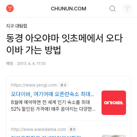
검색하기
CHUNUN.COM
티스토리
지구 대탐험
동경 아오야마 잇초메에서 오다
이바 가는 방법
췌엠
2013. 6. 6. 11:10
https://www.yeogi.com
광고
오다이바, 여기어때 오픈런숙소 최대
81% 할인
8월에 예약하면 전 세계 인기 숙소를 최대
52% 할인된 가격에! 매주 쏟아지는 다양한
혜택! 앱으로 알림 받고 똑똑하게 숙소 예약
하기
http://www.wasedamia.com
광고