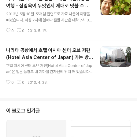
여행 - 삼림욕이 무엇인지 제대로 맛볼 수 있
글 내용
는 싱그러운 곳
2013년 5월 18일. 모처럼 안면도로 가족 나들이 여행을
떠났습니다. 아침 7시에 일어나 출발 시간은 대략 7시 30
분. 네비에서 안면도자연휴양림 주차장을 찍고 출발하여
0
0
2013. 5. 19.
서울(강북)에서 안면도까지 걸린 시간은 대략 2시간정도
소요되었습니다. 주차장은 바글바글 했지만, 주변 경치가
너무도 호화롭고 찬란하여 잘 왔다는 생각이 들었습니다.
나리타 공항에서 호텔 아시아 센터 오브 저팬
특히 풀냄새, 꽃냄새가 코안을 파고들며 휴양림에서의 삼
림욕을 체험한다는 그 느낌이 스스로 들었습니다. 가족끼
(Hotel Asia Center of Japan) 가는 방법
글 내용
리 간만에 여행을 떠나니 왠지 충전도 되는 것 같고 느낌이
- 스카이 라이너 타고 긴자 선 타고 아오야마
호텔 아시아 센터 오브 저팬(Hotel Aisa Center of Jap
좋았습니다. 아래 나무 너무 이뻐서 사진을 찍었는데… 어
핫초메에서 내리면 되
an)은 일본 동경도 내 지하철 긴자선에 위치 해 있습니다.
떻게 자연의 색깔이 저리도 이쁠 수 있을 까… 하는 생각이
이곳의 제일 좋은 장점은 지하철역이 가까와 이동이 용이
들었습니다. 아래 박대기 나무 앞에서 두 어린이… 장난도
0
0
2013. 4. 29.
하다는 것이고, 조식이 무료로 제공된다는 것입니다. 참고
귀엽게 치더군요. 자연에서 삼림욕을..
로 같은 가격대의 다른 호텔들은 아침식사를 무료로 제공
하지 않습니다. 단점은 방이 무척 작다는 것이지만, 다른 호
텔에 비해 교통편 갈아타는 것이 그리 어렵지 않다는 장점
또한 있습니다. 구글맵에서 검색을 해보면 나리타공항에서
이 블로그 인기글
아카사카에 위치한 호텔까지 이동하는데 대략 1시간 30분
정도 걸리는 것으로 나옵니다. 나리타 공항에서는 스카이
라이너를 이용하여 이동하시면되는데, 공항 내의 이정표를
잘 보고 이동하시는 것이 필요합니다. 지하철이 우리나라