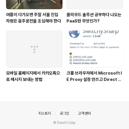
여름이 다가오면 주말 서울 진입
클라우드 솔루션 공부하다 나오는
차량은 음주운전을 조심해야 한다
PaaS란 무엇인가?
모바일 홈페이지에서 카카오톡으
크롬 브라우져에서 Microsoft I
로 메시지 보내는 방법
E Proxy 설정 안쓰고 Direct C
onnection하고 싶을 때
의안내
티스토리
로그인
고객센터
© Daum Corp.