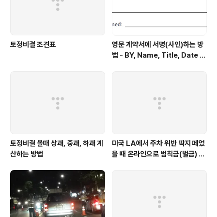
보다 먼저 만들어져서 생..
토정비결 조견표
영문 계약서에 서명(사인)하는 방
법 - BY, Name, Title, Date Si
gned 형태로 적힌 부분에 서명
토정비결 볼때 상괘, 중괘, 하괘 계
미국 LA에서 주차 위반 딱지 떼었
산하는 방법
을 때 온라인으로 범칙금(벌금) 내
는 방법