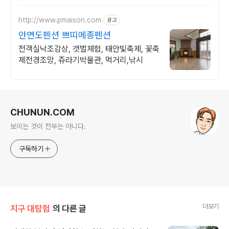
http://www.pmaison.com
광고
안면도펜션 쁘띠메종펜션
전객실낙조감상, 갯벌체험, 태안빛축제, 꽃축
제전경조망, 쥬라기박물관, 먹거리,낚시
로그 정보
CHUNUN.COM
보이는 것이 전부는 아니다.
구독하기
더보기
지구 대탐험
의 다른 글