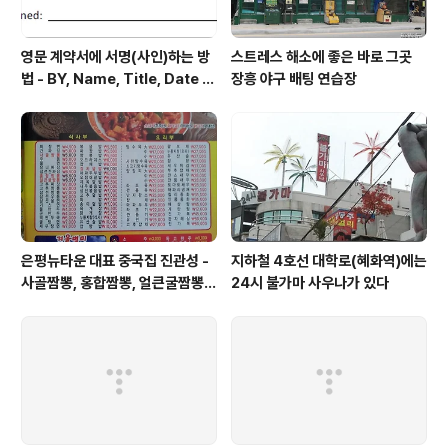
영문 계약서에 서명(사인)하는 방
스트레스 해소에 좋은 바로 그곳
법 - BY, Name, Title, Date Si
장흥 야구 배팅 연습장
gned 형태로 적힌 부분에 서명
은평뉴타운 대표 중국집 진관성 -
지하철 4호선 대학로(혜화역)에는
사골짬뽕, 홍합짬뽕, 얼큰굴짬뽕은
24시 불가마 사우나가 있다
한번쯤 맛보고 싶은 메뉴