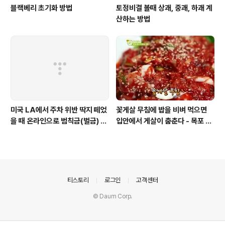
블랙베리 초기화 방법
토정비결 볼때 상괘, 중괘, 하괘 계
산하는 방법
미국 LA에서 주차 위반 딱지 떼었
꽃게살 무침에 밥을 비벼 먹으면
을 때 온라인으로 범칙금(벌금) 내
입안에서 게살이 춤춘다 - 목포 가
는 방법
면 한 더 맛보고 싶은 먹거리
의안내
티스토리
로그인
고객센터
© Daum Corp.