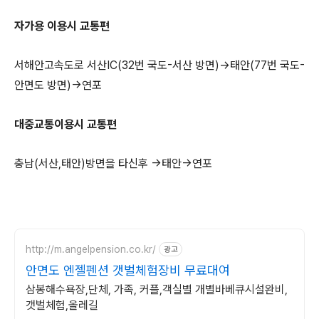
자가용 이용시 교통편
서해안고속도로 서산IC(32번 국도-서산 방면)→태안(77번 국도-
안면도 방면)→연포
대중교통이용시 교통편
충남(서산,태안)방면을 타신후 →태안→연포
http://m.angelpension.co.kr/
광고
안면도 엔젤펜션 갯벌체험장비 무료대여
삼봉해수욕장,단체, 가족, 커플,객실별 개별바베큐시설완비,
갯벌체험,올레길