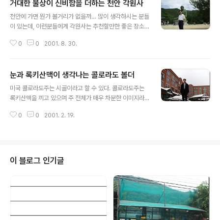
거대한 불상이 신비함을 더하는 천안 각원사
글 내용
천안에 가면 뭔가 볼거리가 없을까… 많이 생각하시는 분들
이 있는데, 이런분들에게 각원사는 추천할만한 좋은 장소
이다. 충청남도 천안시 안서동에 위치한 각원사는 1975년
0
0
2001. 8. 30.
창건된 사찰로, 우리가 통상 알고 있는 사찰에 비해 오랜 전
통을 가지고 있지는 않지만 태조산의 정기와 불심을 한번
에 느낄 수 있는 사찰이다. 먼산에서 각원사로 향하는 길에
눈과 록키산맥이 생각나는 콜로라도 볼더
눈길을 끄는 것은 바로 저 큰 불상이다. 청동대불이라 불리
글 내용
우는 이 불상은 각원사를 대표하는 대표적인 볼거리이자
미국 콜로라도주는 시골이라고 할 수 있다. 콜로라도주는
각원사에 들르는 사람들이 제일 좋아하는 사진 촬영장소이
록키산맥을 끼고 있으며 주 전체가 매우 차분한 이미지라
다. 각원사 주변에는 단국대천안캠퍼스, 상명대천안캠퍼
고 할 수 있다. 볼더는 덴버공항에서 택시 또는 셔틀버스를
스, 백석대, 호서대천안캠퍼스 등이 있다. 주소: 충남 천안
0
0
2001. 2. 19.
타고 이동하였다. 내가 볼더를 방문했을때가 발렌타인데이
시 동남구 안서동 산 98-83
즈음했을때였는데 그날은 눈이 많이 왔다. 볼더는 콜로라
도주에서 기획중인 신도시중의 하나인데 집값이 싸지는 않
다. 또 그곳 택시기사의 말에 따르면 볼더에는 실리콘벨리
처럼 많은 IT기업이 입주하고 있어 평균소득도 미국 전체
이 블로그 인기글
대비 상위랭크에 속한다고 한다. 그날따라 눈이 폭팔적으
로 왔다. 그런데 오후가 되니 언제 그랬냐는듯이 눈이 대부
분 녹아내렸다. 이곳의 또다른 특징은 도로가 반듯하고 길
어서 교통사고가 나면 10중 추돌, 20중 추돌… 뭐 그렇게
난다고 한다. 졸음운전은 황천길의 지름길이..