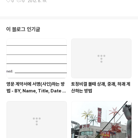
0
0
2012. 6. 19.
버리려고 하는데, 도저히 안 되네요. 무엇을 해야 bablyon search 초기 화면
을 없애고, 다시 google gmail 을 초기 화면으로 만들수 있는지요 ? 그래서 저
는 다음과 같이 답 해드렸습니다. 다음과 같이 설정 해주세요. * gmail을 hom
e으로 하고자 하시는 경우 [alt]->[도구]->[설정]->[일반]->[홈페이지]->htt
p://gmail.com * google을 home으로 하고자 하시는 경우 [alt]->[도구]..
이 블로그 인기글
영문 계약서에 서명(사인)하는 방
토정비결 볼때 상괘, 중괘, 하괘 계
법 - BY, Name, Title, Date Si
산하는 방법
gned 형태로 적힌 부분에 서명