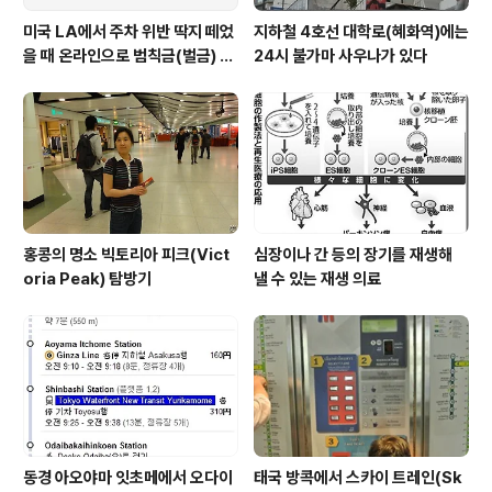
미국 LA에서 주차 위반 딱지 떼었
지하철 4호선 대학로(혜화역)에는
을 때 온라인으로 범칙금(벌금) 내
24시 불가마 사우나가 있다
는 방법
홍콩의 명소 빅토리아 피크(Vict
심장이나 간 등의 장기를 재생해
oria Peak) 탐방기
낼 수 있는 재생 의료
동경 아오야마 잇초메에서 오다이
태국 방콕에서 스카이 트레인(Sk