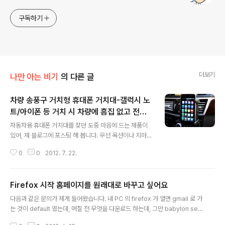
구독하기
더보기
나만 아는 비기
의 다른 글
차량 송풍구 거치형 휴대폰 거치대-갤럭시 노
트/아이폰 등 거치 시 차량에 흠집 없고 전면
글 내용
시야를 가리지 않아 만족스러워
자동차용 휴대폰 거치대를 찾던 도중 마음에 드는 제품이
있어, 제 블로그에 포스팅 해 봅니다. 우선 옥션이나 지마켓
같은 사이트에 가서 ‘송풍구 거치대’라고 검색어를 입력하
0
0
2012. 7. 22.
고 검색하면 다음과 같은 제품들이 나옵니다. 어떤 제품은
7인치 타블렛도 지원이 가능한 모델도 있네요. 제품 이름
은 CELLY 유니버설 멀티 차량용 거치대(Flex9)라고 하는
Firefox 시작 홈페이지를 원래대로 바꾸고 싶어요
데, 저는 개인적으로 아래 모델이 마음에 듭니다.
글 내용
다음과 같은 문의가 제게 들어왔습니다. 내 PC 의 firefox 가 열면 gmail 로 가
는 것이 default 였는데, 며칠 전 무엇을 다운로드 하는데, 그만 babylon sea
rch 라는 놈이 달라붙어서 Firefox 를 열면 그 화면이 나오는데, 이것을 없애