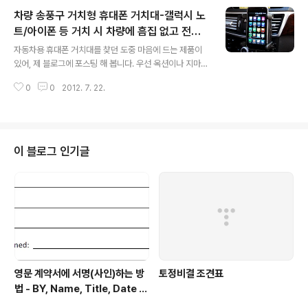
차량 송풍구 거치형 휴대폰 거치대-갤럭시 노
트/아이폰 등 거치 시 차량에 흠집 없고 전면
글 내용
시야를 가리지 않아 만족스러워
자동차용 휴대폰 거치대를 찾던 도중 마음에 드는 제품이
있어, 제 블로그에 포스팅 해 봅니다. 우선 옥션이나 지마켓
같은 사이트에 가서 ‘송풍구 거치대’라고 검색어를 입력하
0
0
2012. 7. 22.
고 검색하면 다음과 같은 제품들이 나옵니다. 어떤 제품은
7인치 타블렛도 지원이 가능한 모델도 있네요. 제품 이름
은 CELLY 유니버설 멀티 차량용 거치대(Flex9)라고 하는
데, 저는 개인적으로 아래 모델이 마음에 듭니다.
이 블로그 인기글
영문 계약서에 서명(사인)하는 방
토정비결 조견표
법 - BY, Name, Title, Date Si
gned 형태로 적힌 부분에 서명