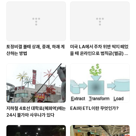
토정비결 볼때 상괘, 중괘, 하괘 계
미국 LA에서 주차 위반 딱지 떼었
산하는 방법
을 때 온라인으로 범칙금(벌금) 내
는 방법
지하철 4호선 대학로(혜화역)에는
EAI와 ETL이란 무엇인가?
24시 불가마 사우나가 있다