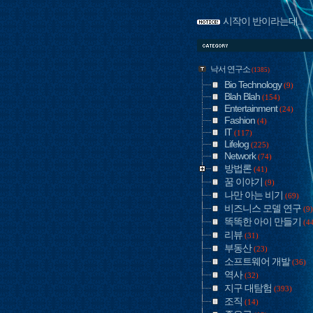
시작이 반이라는데...
낙서 연구소
(1385)
Bio Technology
(9)
Blah Blah
(154)
Entertainment
(24)
Fashion
(4)
IT
(117)
Lifelog
(225)
Network
(74)
방법론
(41)
꿈 이야기
(9)
나만 아는 비기
(69)
비즈니스 모델 연구
(9)
똑똑한 아이 만들기
(4
리뷰
(31)
부동산
(23)
소프트웨어 개발
(36)
역사
(32)
지구 대탐험
(393)
조직
(14)