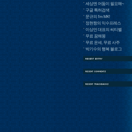
세상엔 어둠이 필요해~
구글 특허검색
문규의 I'm MK!
정현짱의 익수프레스
이상언 대표의 씨티벨
무료 꿈해몽
무료 운세, 무료 사주
박기수의 행복 블로그