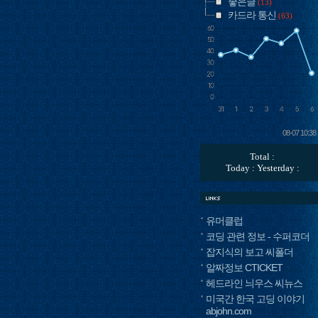
좋은글
(13)
카드라 통신
(63)
08-07 10:38
Total :
Today : Yesterday :
유머클럽
코딩 관련 정보 - 수퍼코더
잡지식의 보고 씨폴더
알짜정보 CTICKET
헤드라인 늬우스 씨뉴스
미국간 한국 고딩 이야기
abjohn.com