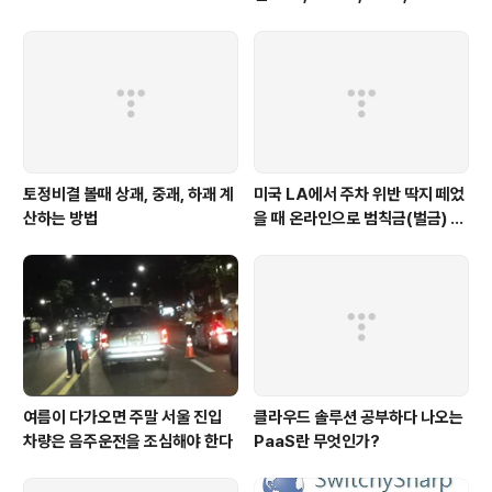
gned 형태로 적힌 부분에 서명
토정비결 볼때 상괘, 중괘, 하괘 계
미국 LA에서 주차 위반 딱지 떼었
산하는 방법
을 때 온라인으로 범칙금(벌금) 내
는 방법
여름이 다가오면 주말 서울 진입
클라우드 솔루션 공부하다 나오는
차량은 음주운전을 조심해야 한다
PaaS란 무엇인가?