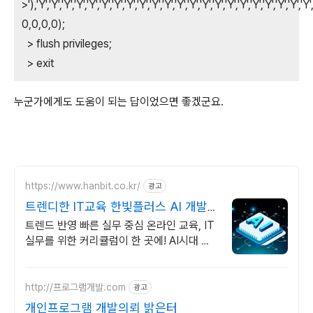
>'),'Y','Y','Y','Y','Y','Y','Y','Y','Y','Y','Y','Y','Y','Y','Y','Y','Y','Y','Y','Y','Y','Y','Y'
0,0,0,0);
> flush privileges;
> exit
누군가에게도 도움이 되는 답이었으면 좋겠군요.
https://www.hanbit.co.kr/
광고
트렌디한 IT교육 한빛플러스 AI 개발
자 필수 코스
트렌드 반영 빠른 실무 중심 온라인 교육, IT
실무를 위한 커리큘럼이 한 곳에! AI시대 개
발자의 실전 지식 플랫폼
http://프로그램개발.com
광고
개인프로그램 개발의뢰 밝은터