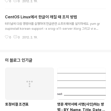
0
0
2012. 2. 19.
CentOS Linux에서 한글이 깨질 때 조치 방법
글 내용
터미널에 다음 명령어를 실행하여 한글관련 소프트웨어를 설치하세요. yum gr
oupinstall korean-support -x xrog-x11-server-Xorg 그리고 vi edit
or를 이용하여 /etc/sysconfig/i18n 파일을 열어 다음과 같이 수정합니다. L
0
0
2012. 2. 19.
ANG="ko_KR.eucKR" SUPPORTED="ko_KR.eucKR:en_US.UTF-8:
en_US:en:ko_KR.UTF-8:ko_KR:ko" SYSFONT="latarcyrheb-sun1
6" 마지막으로 다음의 커맨드를 실행합니다. source /etc/sysconfig/i18n
이 블로그 인기글
토정비결 조견표
영문 계약서에 서명(사인)하는 방
법 - BY, Name, Title, Date Si