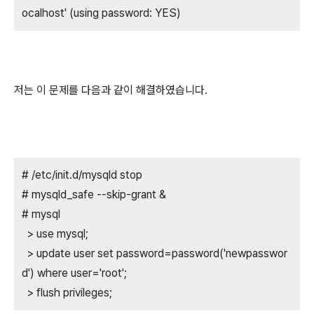
ocalhost' (using password: YES)
저는 이 문제를 다음과 같이 해결하였습니다.
# /etc/init.d/mysqld stop
# mysqld_safe --skip-grant &
# mysql
> use mysql;
> update user set password=password('newpasswor
d') where user='root';
> flush privileges;