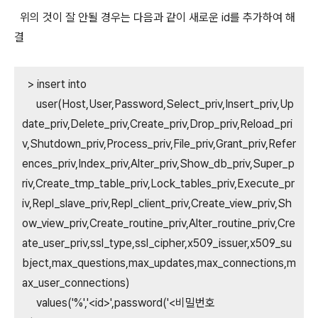
위의 것이 잘 안될 경우는 다음과 같이 새로운 id를 추가하여 해
결
> insert into
user(Host,User,Password,Select_priv,Insert_priv,Up
date_priv,Delete_priv,Create_priv,Drop_priv,Reload_pri
v,Shutdown_priv,Process_priv,File_priv,Grant_priv,Refer
ences_priv,Index_priv,Alter_priv,Show_db_priv,Super_p
riv,Create_tmp_table_priv,Lock_tables_priv,Execute_pr
iv,Repl_slave_priv,Repl_client_priv,Create_view_priv,Sh
ow_view_priv,Create_routine_priv,Alter_routine_priv,Cre
ate_user_priv,ssl_type,ssl_cipher,x509_issuer,x509_su
bject,max_questions,max_updates,max_connections,m
ax_user_connections)
values('%','<id>',password('<비밀번호